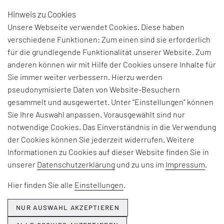
Hinweis zu Cookies
DE
Unsere Webseite verwendet Cookies. Diese haben
verschiedene Funktionen: Zum einen sind sie erforderlich
für die grundlegende Funktionalität unserer Website. Zum
anderen können wir mit Hilfe der Cookies unsere Inhalte für
THEMEN & NEWS
Sie immer weiter verbessern. Hierzu werden
pseudonymisierte Daten von Website-Besuchern
gesammelt und ausgewertet. Unter "Einstellungen" können
Beiträge und Interviews zu aktuellen Fach-, Technologie-
Sie Ihre Auswahl anpassen. Vorausgewählt sind nur
und Branchenherausforderungen, Informationen zu
notwendige Cookies. Das Einverständnis in die Verwendung
unseren Beratungsangeboten, Seminaren und Events
der Cookies können Sie jederzeit widerrufen. Weitere
sowie Unternehmensthemen:
Informationen zu Cookies auf dieser Website finden Sie in
unserer
Datenschutzerklärung
und zu uns im
Impressum
.
Hier erfahren Sie, was EFESO bewegt.
Hier finden Sie alle
Einstellungen
.
NUR AUSWAHL AKZEPTIEREN