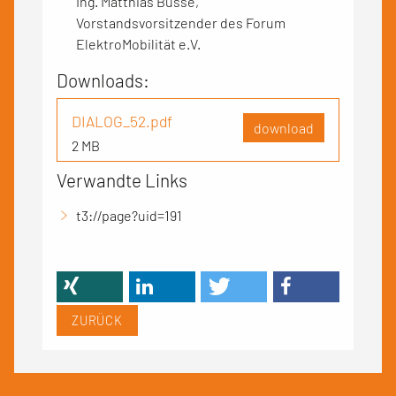
Ing. Matthias Busse,
Vorstandsvorsitzender des Forum
ElektroMobilität e.V.
Downloads:
DIALOG_52.pdf
download
2 MB
Verwandte Links
t3://page?uid=191
ZURÜCK