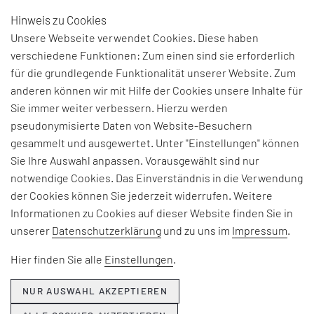
Hinweis zu Cookies
DE
Unsere Webseite verwendet Cookies. Diese haben
verschiedene Funktionen: Zum einen sind sie erforderlich
für die grundlegende Funktionalität unserer Website. Zum
BEGRIFFSERKLÄRUNG:
anderen können wir mit Hilfe der Cookies unsere Inhalte für
Sie immer weiter verbessern. Hierzu werden
WERTSCHÖPFUNGSKETT
pseudonymisierte Daten von Website-Besuchern
gesammelt und ausgewertet. Unter "Einstellungen" können
Sie Ihre Auswahl anpassen. Vorausgewählt sind nur
Der Begriff „Wertschöpfungskette“ beschreibt alle
notwendige Cookies. Das Einverständnis in die Verwendung
Aktivitäten, die ein Unternehmen durchführt, um
der Cookies können Sie jederzeit widerrufen. Weitere
ein Produkt oder eine Dienstleistung von der Idee
Informationen zu Cookies auf dieser Website finden Sie in
bis zum Endkunden zu bringen. Sie umfasst alle
unserer
Datenschutzerklärung
und zu uns im
Impressum
.
Stufen, von der Beschaffung der Rohstoffe über
Produktion und Logistik bis hin zum Vertrieb und
Hier finden Sie alle
Einstellungen
.
Service. Ziel ist es, in jeder dieser Stufen einen
Mehrwert (
Wertschöpfung
) zu generieren.
NUR AUSWAHL AKZEPTIEREN