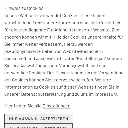
Hinweis zu Cookies
DE
Unsere Webseite verwendet Cookies. Diese haben
verschiedene Funktionen: Zum einen sind sie erforderlich
BEREIT ZUM
für die grundlegende Funktionalität unserer Website. Zum
anderen können wir mit Hilfe der Cookies unsere Inhalte für
DOWNLOAD
Sie immer weiter verbessern. Hierzu werden
pseudonymisierte Daten von Website-Besuchern
gesammelt und ausgewertet. Unter "Einstellungen" können
Ihre Industrie-4.0 Infrastruktur
Sie Ihre Auswahl anpassen. Vorausgewählt sind nur
notwendige Cookies. Das Einverständnis in die Verwendung
Die Auseinandersetzung mit Leistungen der
der Cookies können Sie jederzeit widerrufen. Weitere
Blockchain lohnt sich für Industrieunternehmen,
Informationen zu Cookies auf dieser Website finden Sie in
wenn sie sich auf die richtigen Ansatzpunkte
unserer
Datenschutzerklärung
und zu uns im
Impressum
.
konzentrieren. Sechs Punkte, die man dabei
berücksichtigen sollte, erläutert Dr. Markus
Hier finden Sie alle
Einstellungen
.
Jostock, Founder & Managing Director von ARXUM.
NUR AUSWAHL AKZEPTIEREN
GEWISSHEIT 1: Die Blockchain ist keine Fußnote
der Technologie-Geschichte