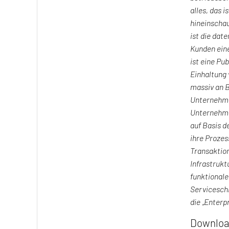
alles, das 
hineinschau
ist die dat
Kunden ein
ist eine Pu
Einhaltung
massiv an B
Unternehmen
Unternehmen
auf Basis d
ihre Prozes
Transaktion
Infrastrukt
funktionale
Serviceschi
die „Enterp
Downloa