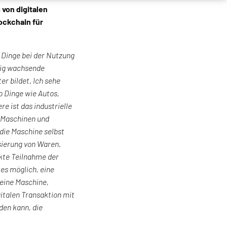
von digitalen
ockchain für
n Dinge bei der Nutzung
dig wachsende
r bildet. Ich sehe
o Dinge wie Autos,
 ist das industrielle
n Maschinen und
 die Maschine selbst
isierung von Waren.
ekte Teilnahme der
es möglich, eine
e eine Maschine,
gitalen Transaktion mit
den kann, die