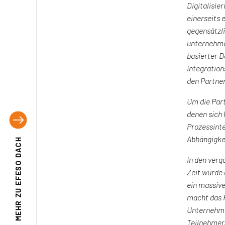
Digitalisie
einerseits e
gegensätzli
unternehme
basierter 
Integration
den Partnern
Um die Par
denen sich 
Prozessinte
Abhängigkei
EFESO DACH
In den verg
Zeit wurde 
ein massive
MEHR ZU
macht das K
Unternehmen
Teilnehmer,