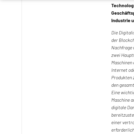
Technologi
Geschäftsp
Industrie 
Die Digital
der Blockch
Nachfrage n
zwei Hauptt
Maschinen o
Internet od
Produkten z
den gesamte
Eine wichti
Maschine an
digitale Dar
bereitzuste
einer vertr
erforderlic