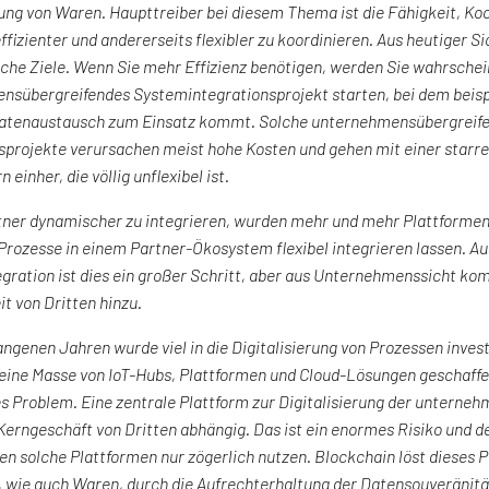
rung von Waren. Haupttreiber bei diesem Thema ist die Fähigkeit, K
ffizienter und andererseits flexibler zu koordinieren. Aus heutiger Sic
che Ziele. Wenn Sie mehr Effizienz benötigen, werden Sie wahrschein
nsübergreifendes Systemintegrationsprojekt starten, bei dem beisp
Datenaustausch zum Einsatz kommt. Solche unternehmensübergreif
sprojekte verursachen meist hohe Kosten und gehen mit einer starr
 einher, die völlig unflexibel ist.
tner dynamischer zu integrieren, wurden mehr und mehr Plattformen
Prozesse in einem Partner-Ökosystem flexibel integrieren lassen. Au
gration ist dies ein großer Schritt, aber aus Unternehmenssicht kom
t von Dritten hinzu.
angenen Jahren wurde viel in die Digitalisierung von Prozessen inves
eine Masse von IoT-Hubs, Plattformen und Cloud-Lösungen geschaffen
s Problem. Eine zentrale Plattform zur Digitalisierung der untern
erngeschäft von Dritten abhängig. Das ist ein enormes Risiko und 
 solche Plattformen nur zögerlich nutzen. Blockchain löst dieses 
 wie auch Waren, durch die Aufrechterhaltung der Datensouveränit