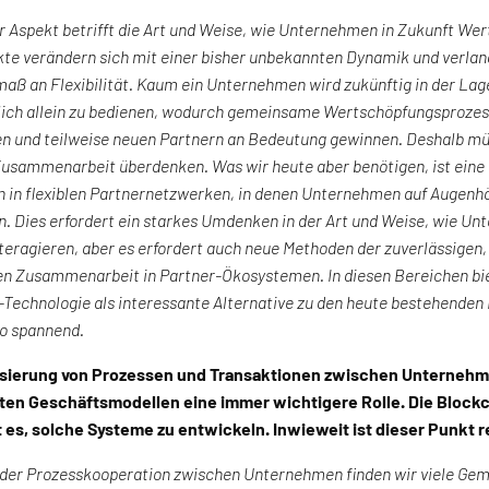
r Aspekt betrifft die Art und Weise, wie Unternehmen in Zukunft Wer
te verändern sich mit einer bisher unbekannten Dynamik und verl
aß an Flexibilität. Kaum ein Unternehmen wird zukünftig in der Lag
lich allein zu bedienen, wodurch gemeinsame Wertschöpfungsprozess
n und teilweise neuen Partnern an Bedeutung gewinnen. Deshalb müs
Zusammenarbeit überdenken. Was wir heute aber benötigen, ist ein
n in flexiblen Partnernetzwerken, in denen Unternehmen auf Augenh
n. Dies erfordert ein starkes Umdenken in der Art und Weise, wie U
teragieren, aber es erfordert auch neue Methoden der zuverlässigen,
n Zusammenarbeit in Partner-Ökosystemen. In diesen Bereichen bie
Technologie als interessante Alternative zu den heute bestehenden
so spannend.
lisierung von Prozessen und Transaktionen zwischen Unternehme
erten Geschäftsmodellen eine immer wichtigere Rolle. Die Bloc
 es, solche Systeme zu entwickeln. Inwieweit ist dieser Punkt r
 der Prozesskooperation zwischen Unternehmen finden wir viele Ge