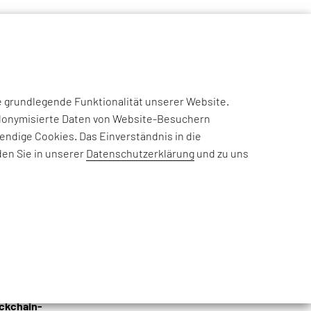
NSIGHTS
CASE STUDIES
EFESO ACADEMY
JOIN US
e grundlegende Funktionalität unserer Website.
CHAIN
eudonymisierte Daten von Website-Besuchern
ndige Cookies. Das Einverständnis in die
M?
den Sie in unserer
Datenschutzerklärung
und zu uns
IN-
hren Prognosen zur
t der Global-2000-
 digitale
ockchain-