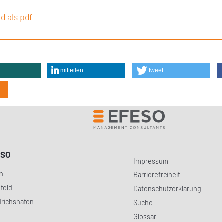
d als pdf
mitteilen
tweet
ESO
Impressum
in
Barrierefreiheit
efeld
Datenschutzerklärung
drichshafen
Suche
h
Glossar