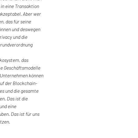
 in eine Transaktion
akzeptabel. Aber wer
n, das für seine
können und deswegen
rivacy und die
grundverordnung
Ökosystem, das
ale Geschäftsmodelle
st, Unternehmen können
auf der Blockchain-
tes und die gesamte
n. Das ist die
und eine
ben. Das ist für uns
etzen.