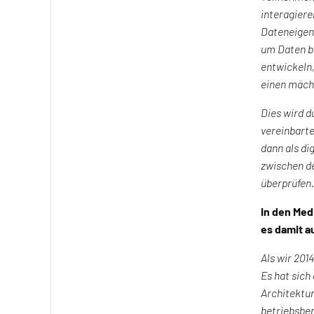
interagiere
Dateneigent
um Daten be
entwickeln
einen mächt
Dies wird d
vereinbarte
dann als d
zwischen de
überprüfen.
In den Med
es damit a
Als wir 201
Es hat sich 
Architektur
betriebsber