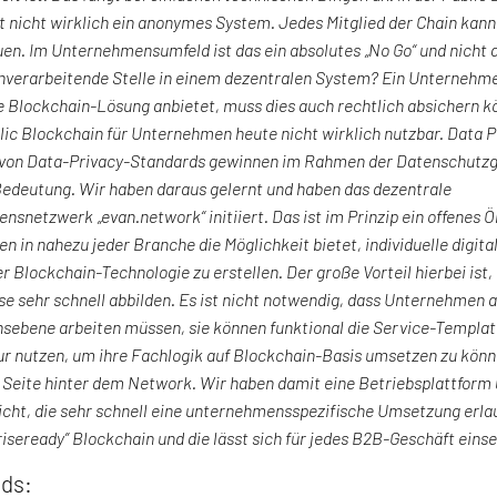
ist nicht wirklich ein anonymes System. Jedes Mitglied der Chain kann
en. Im Unternehmensumfeld ist das ein absolutes „No Go“ und nicht 
enverarbeitende Stelle in einem dezentralen System? Ein Unternehme
e Blockchain-Lösung anbietet, muss dies auch rechtlich absichern 
blic Blockchain für Unternehmen heute nicht wirklich nutzbar. Data P
 von Data-Privacy-Standards gewinnen im Rahmen der Datenschutz
edeutung. Wir haben daraus gelernt und haben das dezentrale
snetzwerk „evan.network“ initiiert. Das ist im Prinzip ein offenes 
 in nahezu jeder Branche die Möglichkeit bietet, individuelle digit
er Blockchain-Technologie zu erstellen. Der große Vorteil hierbei i
se sehr schnell abbilden. Es ist nicht notwendig, dass Unternehmen 
sebene arbeiten müssen, sie können funktional die Service-Templa
ur nutzen, um ihre Fachlogik auf Blockchain-Basis umsetzen zu könne
 Seite hinter dem Network. Wir haben damit eine Betriebsplattform 
cht, die sehr schnell eine unternehmensspezifische Umsetzung erlau
riseready” Blockchain und die lässt sich für jedes B2B-Geschäft eins
ds: