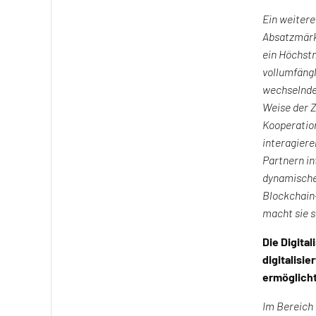
Ein weitere
Absatzmärk
ein Höchstm
vollumfäng
wechselnde
Weise der 
Kooperatio
interagiere
Partnern in
dynamische
Blockchain-
macht sie 
Die Digita
digitalisi
ermöglicht
Im Bereich