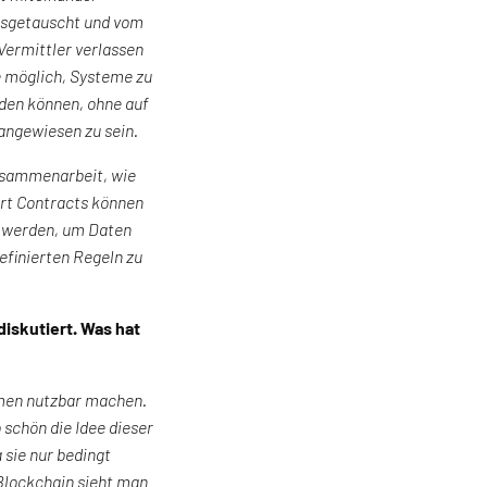
ausgetauscht und vom
Vermittler verlassen
e möglich, Systeme zu
den können, ohne auf
 angewiesen zu sein.
Zusammenarbeit, wie
art Contracts können
t werden, um Daten
finierten Regeln zu
iskutiert. Was hat
hmen nutzbar machen.
o schön die Idee dieser
 sie nur bedingt
 Blockchain sieht man