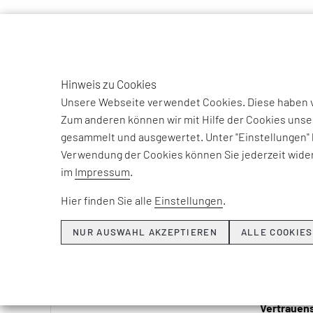
TO
EFESO Management Consultants
Aktuelle Ausgabe
ROI DIA
DE
Hinweis zu Cookies
Unsere Webseite verwendet Cookies. Diese haben ve
WAN
Zum anderen können wir mit Hilfe der Cookies unse
gesammelt und ausgewertet. Unter "Einstellungen" 
FÜR
Verwendung der Cookies können Sie jederzeit wider
im
Impressum
.
ANREGU
Hier finden Sie alle
Einstellungen
.
UNTERN
PLATTF
NUR AUSWAHL AKZEPTIEREN
ALLE COOKIES
Herr Mülle
ITK-Branch
Unternehme
Vertrauens