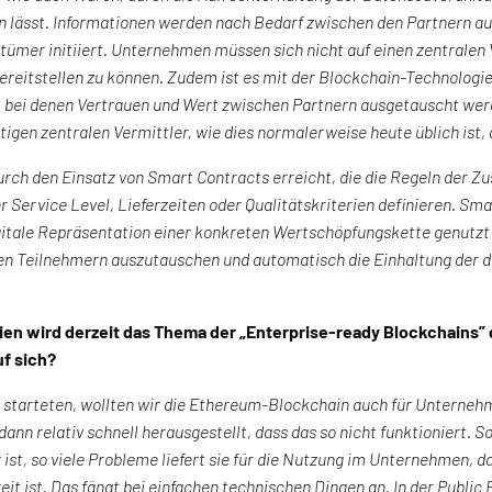
n lässt. Informationen werden nach Bedarf zwischen den Partnern 
ümer initiiert. Unternehmen müssen sich nicht auf einen zentralen 
reitstellen zu können. Zudem ist es mit der Blockchain-Technologi
, bei denen Vertrauen und Wert zwischen Partnern ausgetauscht wer
igen zentralen Vermittler, wie dies normalerweise heute üblich ist,
urch den Einsatz von Smart Contracts erreicht, die die Regeln der 
r Service Level, Lieferzeiten oder Qualitätskriterien definieren. Sm
igitale Repräsentation einer konkreten Wertschöpfungskette genutz
n Teilnehmern auszutauschen und automatisch die Einhaltung der de
ien wird derzeit das Thema der „Enterprise-ready Blockchains” d
uf sich?
4 starteten, wollten wir die Ethereum-Blockchain auch für Unterne
dann relativ schnell herausgestellt, dass das so nicht funktioniert. S
 ist, so viele Probleme liefert sie für die Nutzung im Unternehmen, da
eit ist. Das fängt bei einfachen technischen Dingen an. In der Public