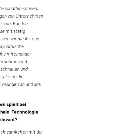
te schaffen können.
angen von Unternehmen
e sein, Kunden
e mit stetig
sen wir die Art und
e dynamische
öhe miteinander
nternehmen mit
 schnellen und
tet sich die
 Lösungen an und das
n spielt bei
kchain-Technologie
elevant?
meinsamkeiten mit der