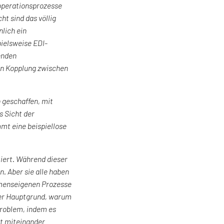
ooperationsprozesse
ht sind das völlig
lich ein
ielsweise EDI-
enden
en Kopplung zwischen
 geschaffen, mit
s Sicht der
mt eine beispiellose
tiert. Während dieser
. Aber sie alle haben
ehmenseigenen Prozesse
der Hauptgrund, warum
Problem, indem es
ät miteinander