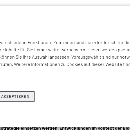
P THEMEN
UNTERNEHMEN
KOMPETENZEN
BRANCHEN
I
LOG Ausgabe 58
rschiedene Funktionen: Zum einen sind sie erforderlich für di
N BRAUCHE ICH EINE BLOCK
re Inhalte für Sie immer weiter verbessern. Hierzu werden ps
können Sie Ihre Auswahl anpassen. Vorausgewählt sind nur notwe
 MEIN GESCHÄFT UND WARU
rufen. Weitere Informationen zu Cookies auf dieser Website fin
NGEN FÜR DIE NUTZUNG DEZENTRALER
EHMENSNETZWERKE AUF BASIS DER BLOCKCHA
ORM.
 AKZEPTIEREN
r, die International Data Corporation (IDC) schrieb unlängst in i
e 2018 und darüber hinaus, dass bis 2021 mindestens 25 Prozen
n in großem Stil Blockchain-Dienste als Grundbaustein für ihre
strategie einsetzen werden. Entwicklungen im Kontext der Bl