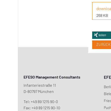
downloa
268 KB
teilen
ZURÜCK
EFESO Management Consultants
EF
Infanteriestraße 11
Berl
D-80797 München
Biel
Frie
Tel: +49 89 1215 90-0
Fax: +49 89 1215 90-10
Puc