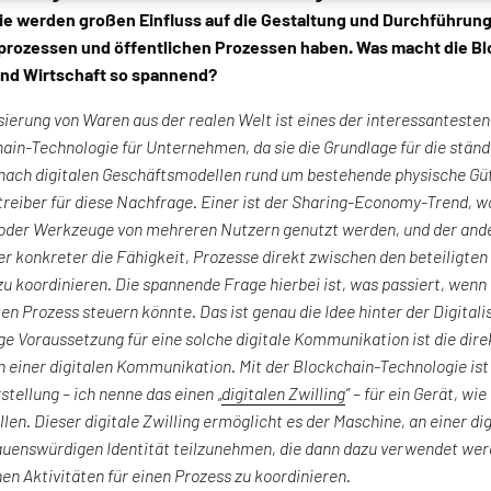
e werden großen Einfluss auf die Gestaltung und Durchführung 
rozessen und öffentlichen Prozessen haben. Was macht die Bl
und Wirtschaft so spannend?
isierung von Waren aus der realen Welt ist eines der interessanteste
ain-Technologie für Unternehmen, da sie die Grundlage für die stän
ach digitalen Geschäftsmodellen rund um bestehende physische Güte
reiber für diese Nachfrage. Einer ist der Sharing-Economy-Trend, w
der Werkzeuge von mehreren Nutzern genutzt werden, und der andere
er konkreter die Fähigkeit, Prozesse direkt zwischen den beteiligte
u koordinieren. Die spannende Frage hierbei ist, was passiert, wenn
n Prozess steuern könnte. Das ist genau die Idee hinter der Digital
ge Voraussetzung für eine solche digitale Kommunikation ist die dir
 einer digitalen Kommunikation. Mit der Blockchain-Technologie ist 
stellung – ich nenne das einen „
digitalen Zwilling
” – für ein Gerät, wi
llen. Dieser digitale Zwilling ermöglicht es der Maschine, an einer di
auenswürdigen Identität teilzunehmen, die dann dazu verwendet wer
hen Aktivitäten für einen Prozess zu koordinieren.