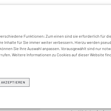
P THEMEN
UNTERNEHMEN
KOMPETENZEN
BRANCHEN
I
Partner
QualityMinds
rschiedene Funktionen: Zum einen sind sie erforderlich für di
re Inhalte für Sie immer weiter verbessern. Hierzu werden ps
QUALITYMI
können Sie Ihre Auswahl anpassen. Vorausgewählt sind nur notwe
rufen. Weitere Informationen zu Cookies auf dieser Website fin
QualityMinds sind Expert
Qualitätssicherung in um
Softwareprojekten. Als T
Unternehmen umfassende
 AKZEPTIEREN
unterstützt sie „hands-on
Zudem entwickelt Quality
Veränderungen innerhalb