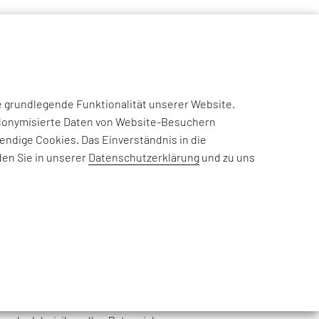
NSIGHTS
CASE STUDIES
EFESO ACADEMY
JOIN US
e grundlegende Funktionalität unserer Website.
eudonymisierte Daten von Website-Besuchern
NDS
ndige Cookies. Das Einverständnis in die
den Sie in unserer
Datenschutzerklärung
und zu uns
en für Softwareentwicklung und
fassenden agilen
eam bietet QualityMinds
 strategische Beratung und
“ bei IT-Projekten.
Minds innovative Konzepte für
 von Organisationen und