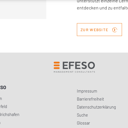
unterstützt einzelne Lern
entdecken und zu entfalt
›
ZUR WEBSITE
ESO
Impressum
in
Barrierefreiheit
efeld
Datenschutzerklärung
drichshafen
Suche
h
Glossar