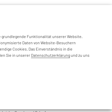
NSIGHTS
CASE STUDIES
EFESO ACADEMY
JOIN US
e grundlegende Funktionalität unserer Website.
eudonymisierte Daten von Website-Besuchern
ALYTICS
ndige Cookies. Das Einverständnis in die
den Sie in unserer
Datenschutzerklärung
und zu uns
f spezialisiert, Daten und
KI
zu
der Entscheidungsfindung zu
stungen des Unternehmens umfassen
s Intelligence,
KI
& Gen AI,
ptimierung sowie datengesteuerte
er Technologieanbieter wie