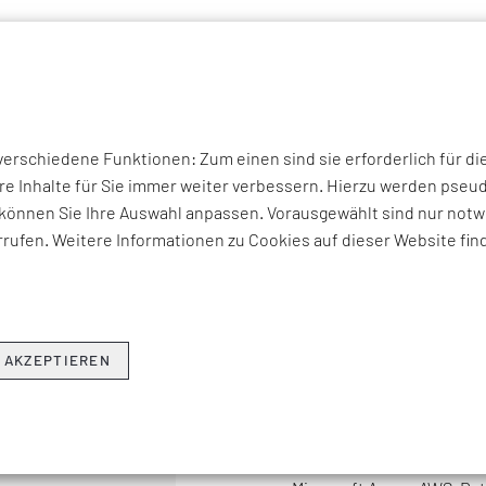
P THEMEN
UNTERNEHMEN
KOMPETENZEN
BRANCHEN
I
Partner
Satori Analytics
rschiedene Funktionen: Zum einen sind sie erforderlich für di
re Inhalte für Sie immer weiter verbessern. Hierzu werden ps
SATORI AN
können Sie Ihre Auswahl anpassen. Vorausgewählt sind nur notwe
rufen. Weitere Informationen zu Cookies auf dieser Website fin
Satori Analytics ist darau
nutzen, um Klarheit bei 
schaffen. Die Dienstlei
Data Engineering, Busines
 AKZEPTIEREN
maschinelles Lernen & O
CX.
Als Gold-Partner führend