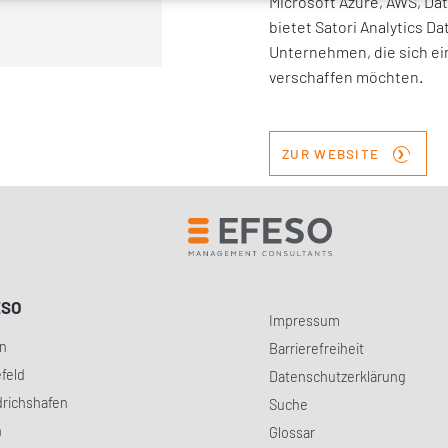
Microsoft Azure, AWS, Da
bietet Satori Analytics D
Unternehmen, die sich e
verschaffen möchten.
›
ZUR WEBSITE
ESO
Impressum
in
Barrierefreiheit
efeld
Datenschutzerklärung
drichshafen
Suche
h
Glossar