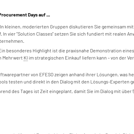
 Procurement Days auf ...
In kleinen, moderierten Gruppen diskutieren Sie gemeinsam mi
 In vier "Solution Classes" setzen Sie sich fundiert mit realen
nternehmen.
in besonderes Highlight ist die praxisnahe Demonstration eine
en Mehrwert
KI
im strategischen Einkauf liefern kann – von der V
ftwarepartner von EFESO zeigen anhand ihrer Lösungen, was heut
ools testen und direkt in den Dialog mit den Lösungs-Experten 
rend des Tages ist Zeit eingeplant, damit Sie im Dialog mit über