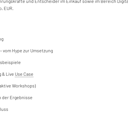
Führungskräfte und Entscheider im Einkauf sowie im Bereich Digi
o. EUR.
ng
 – vom Hype zur Umsetzung
isbeispiele
g & Live
Use Case
raktive Workshops)
on der Ergebnisse
hluss