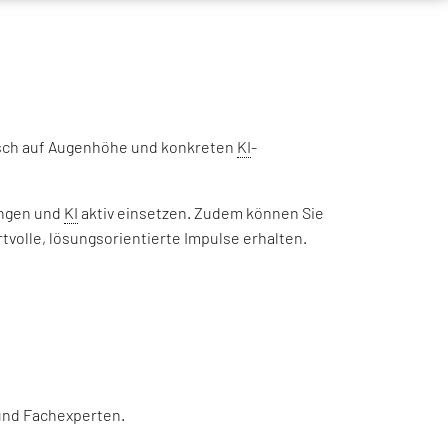
ausch auf Augenhöhe und konkreten
KI
-
ungen und
KI
aktiv einsetzen. Zudem können Sie
volle, lösungsorientierte Impulse erhalten.
 und Fachexperten.