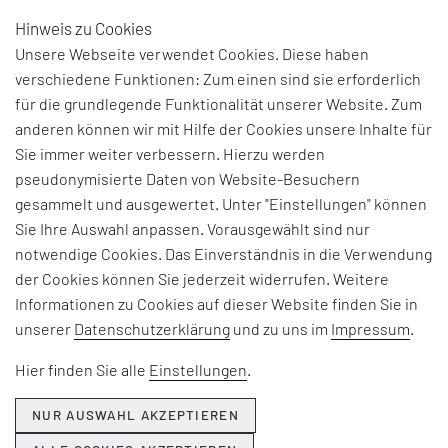
Hinweis zu Cookies
DE
Unsere Webseite verwendet Cookies. Diese haben
verschiedene Funktionen: Zum einen sind sie erforderlich
LEAN ERP
für die grundlegende Funktionalität unserer Website. Zum
anderen können wir mit Hilfe der Cookies unsere Inhalte für
Sie immer weiter verbessern. Hierzu werden
Intelligente IT-Unterstützung in
pseudonymisierte Daten von Website-Besuchern
der schlanken Produktion
gesammelt und ausgewertet. Unter "Einstellungen" können
Sie Ihre Auswahl anpassen. Vorausgewählt sind nur
notwendige Cookies. Das Einverständnis in die Verwendung
der Cookies können Sie jederzeit widerrufen. Weitere
Ziele & Nutzen
Informationen zu Cookies auf dieser Website finden Sie in
unserer
Durch Lean
Datenschutzerklärung
ERP
(
Enterprise Resource Planning
und zu uns im
Impressum
)
.
schaffen Sie die Basis für:
Hier finden Sie alle
Einstellungen
.
ein
ERP
System als Werkzeug zum Umsetzen
NUR AUSWAHL AKZEPTIEREN
von Lean Maßnahmen