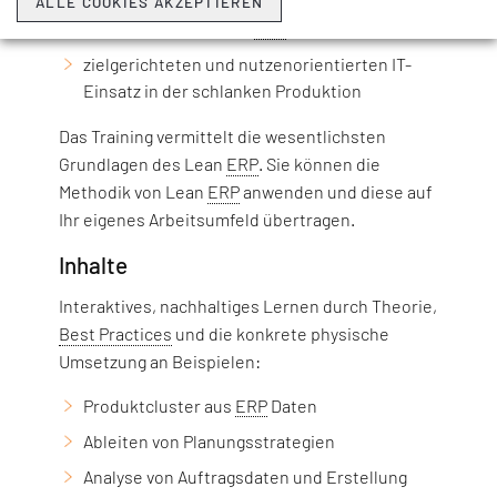
die Auflösung des scheinbaren Widerspruchs
ALLE COOKIES AKZEPTIEREN
zwischen Lean und IT/
ERP
zielgerichteten und nutzenorientierten IT-
Einsatz in der schlanken Produktion
Das Training vermittelt die wesentlichsten
Grundlagen des Lean
ERP
. Sie können die
Methodik von Lean
ERP
anwenden und diese auf
Ihr eigenes Arbeitsumfeld übertragen.
Inhalte
Interaktives, nachhaltiges Lernen durch Theorie,
Best Practices
und die konkrete physische
Umsetzung an Beispielen:
Produktcluster aus
ERP
Daten
Ableiten von Planungsstrategien
Analyse von Auftragsdaten und Erstellung