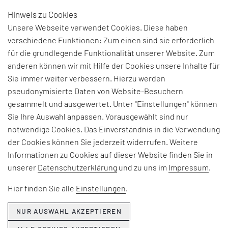
Hinweis zu Cookies
DE
Unsere Webseite verwendet Cookies. Diese haben
verschiedene Funktionen: Zum einen sind sie erforderlich
für die grundlegende Funktionalität unserer Website. Zum
anderen können wir mit Hilfe der Cookies unsere Inhalte für
THEMEN & NEWS
Sie immer weiter verbessern. Hierzu werden
pseudonymisierte Daten von Website-Besuchern
gesammelt und ausgewertet. Unter "Einstellungen" können
Beiträge und Interviews zu aktuellen Fach-, Technologie-
Sie Ihre Auswahl anpassen. Vorausgewählt sind nur
und Branchenherausforderungen, Informationen zu
notwendige Cookies. Das Einverständnis in die Verwendung
unseren Beratungsangeboten, Seminaren und Events
der Cookies können Sie jederzeit widerrufen. Weitere
sowie Unternehmensthemen:
Informationen zu Cookies auf dieser Website finden Sie in
unserer
Datenschutzerklärung
und zu uns im
Impressum
.
Hier erfahren Sie, was EFESO bewegt.
Hier finden Sie alle
Einstellungen
.
NUR AUSWAHL AKZEPTIEREN