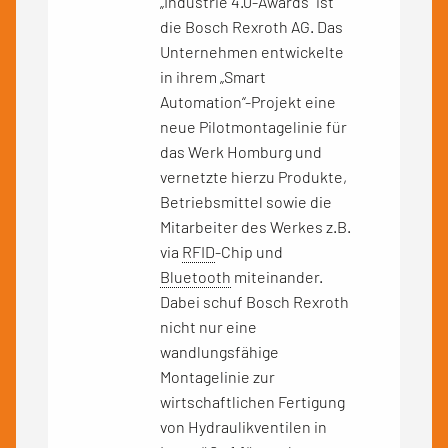
„Industrie 4.0-Awards“ ist
die Bosch Rexroth AG. Das
Unternehmen entwickelte
in ihrem „Smart
Automation“-Projekt eine
neue Pilotmontagelinie für
das Werk Homburg und
vernetzte hierzu Produkte,
Betriebsmittel sowie die
Mitarbeiter des Werkes z.B.
via
RFID
-Chip und
Bluetooth
miteinander.
Dabei schuf Bosch Rexroth
nicht nur eine
wandlungsfähige
Montagelinie zur
wirtschaftlichen Fertigung
von Hydraulikventilen in