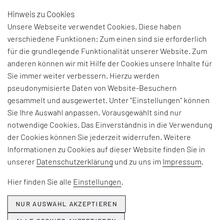
Hinweis zu Cookies
DE
Unsere Webseite verwendet Cookies. Diese haben
verschiedene Funktionen: Zum einen sind sie erforderlich
für die grundlegende Funktionalität unserer Website. Zum
anderen können wir mit Hilfe der Cookies unsere Inhalte für
THEMEN & NEWS
Sie immer weiter verbessern. Hierzu werden
pseudonymisierte Daten von Website-Besuchern
gesammelt und ausgewertet. Unter "Einstellungen" können
Beiträge und Interviews zu aktuellen Fach-, Technologie-
Sie Ihre Auswahl anpassen. Vorausgewählt sind nur
und Branchenherausforderungen, Informationen zu
notwendige Cookies. Das Einverständnis in die Verwendung
unseren Beratungsangeboten, Seminaren und Events
der Cookies können Sie jederzeit widerrufen. Weitere
sowie Unternehmensthemen:
Informationen zu Cookies auf dieser Website finden Sie in
unserer
Datenschutzerklärung
und zu uns im
Impressum
.
Hier erfahren Sie, was EFESO bewegt.
Hier finden Sie alle
Einstellungen
.
NUR AUSWAHL AKZEPTIEREN