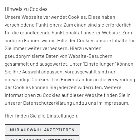
Hinweis zu Cookies
DE
Unsere Webseite verwendet Cookies. Diese haben
verschiedene Funktionen: Zum einen sind sie erforderlich
für die grundlegende Funktionalität unserer Website. Zum
anderen können wir mit Hilfe der Cookies unsere Inhalte für
THEMEN & NEWS
Sie immer weiter verbessern. Hierzu werden
pseudonymisierte Daten von Website-Besuchern
gesammelt und ausgewertet. Unter "Einstellungen" können
Beiträge und Interviews zu aktuellen Fach-, Technologie-
Sie Ihre Auswahl anpassen. Vorausgewählt sind nur
und Branchenherausforderungen, Informationen zu
notwendige Cookies. Das Einverständnis in die Verwendung
unseren Beratungsangeboten, Seminaren und Events
der Cookies können Sie jederzeit widerrufen. Weitere
sowie Unternehmensthemen:
Informationen zu Cookies auf dieser Website finden Sie in
unserer
Datenschutzerklärung
und zu uns im
Impressum
.
Hier erfahren Sie, was EFESO bewegt.
Hier finden Sie alle
Einstellungen
.
NUR AUSWAHL AKZEPTIEREN