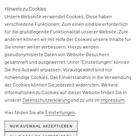
Hinweis zu Cookies
DE
Unsere Webseite verwendet Cookies. Diese haben
verschiedene Funktionen: Zum einen sind sie erforderlich
für die grundlegende Funktionalität unserer Website. Zum
anderen können wir mit Hilfe der Cookies unsere Inhalte für
THEMEN & NEWS
Sie immer weiter verbessern. Hierzu werden
pseudonymisierte Daten von Website-Besuchern
gesammelt und ausgewertet. Unter "Einstellungen" können
Beiträge und Interviews zu aktuellen Fach-, Technologie-
Sie Ihre Auswahl anpassen. Vorausgewählt sind nur
und Branchenherausforderungen, Informationen zu
notwendige Cookies. Das Einverständnis in die Verwendung
unseren Beratungsangeboten, Seminaren und Events
der Cookies können Sie jederzeit widerrufen. Weitere
sowie Unternehmensthemen:
Informationen zu Cookies auf dieser Website finden Sie in
unserer
Datenschutzerklärung
und zu uns im
Impressum
.
Hier erfahren Sie, was EFESO bewegt.
Hier finden Sie alle
Einstellungen
.
NUR AUSWAHL AKZEPTIEREN