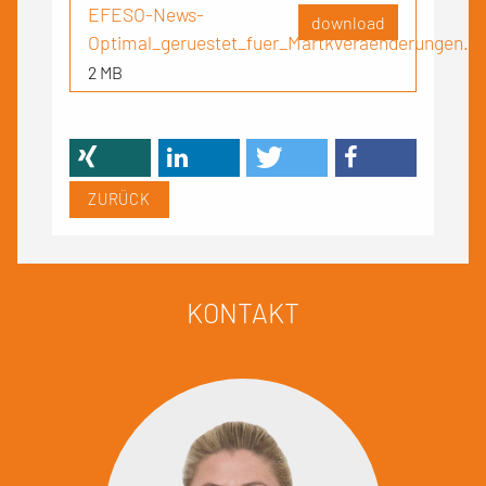
EFESO-News-
download
Optimal_geruestet_fuer_Martkveraenderungen.p
2 MB
ZURÜCK
KONTAKT