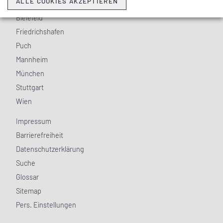
ALLE COOKIES AKZEPTIEREN
Berlin
Bielefeld
Friedrichshafen
Puch
Mannheim
München
Stuttgart
Wien
Impressum
Barrierefreiheit
Datenschutzerklärung
Suche
Glossar
Sitemap
Pers. Einstellungen