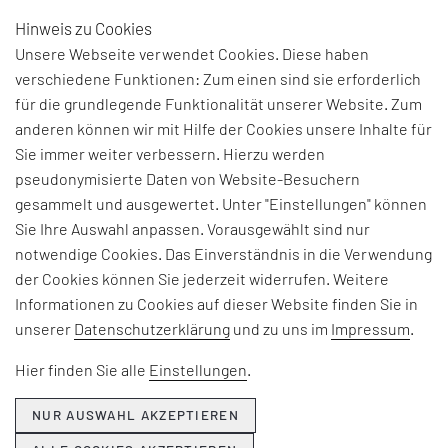
Hinweis zu Cookies
DE
Unsere Webseite verwendet Cookies. Diese haben
verschiedene Funktionen: Zum einen sind sie erforderlich
für die grundlegende Funktionalität unserer Website. Zum
anderen können wir mit Hilfe der Cookies unsere Inhalte für
Sie immer weiter verbessern. Hierzu werden
pseudonymisierte Daten von Website-Besuchern
EFESO Management Consultants
gesammelt und ausgewertet. Unter "Einstellungen" können
Infanteriestraße 11
Sie Ihre Auswahl anpassen. Vorausgewählt sind nur
D-80797 München
notwendige Cookies. Das Einverständnis in die Verwendung
der Cookies können Sie jederzeit widerrufen. Weitere
Tel: +49 89 1215 90-0
Informationen zu Cookies auf dieser Website finden Sie in
Fax: +49 89 1215 90-10
unserer
Datenschutzerklärung
und zu uns im
Impressum
.
kontakt.dach@efeso.com
Hier finden Sie alle
Einstellungen
.
EFESO
NUR AUSWAHL AKZEPTIEREN