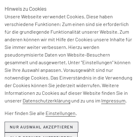
Hinweis zu Cookies
DE
Unsere Webseite verwendet Cookies. Diese haben
verschiedene Funktionen: Zum einen sind sie erforderlich
für die grundlegende Funktionalität unserer Website. Zum
anderen können wir mit Hilfe der Cookies unsere Inhalte für
Sie immer weiter verbessern. Hierzu werden
pseudonymisierte Daten von Website-Besuchern
EFESO Management Consultants
gesammelt und ausgewertet. Unter "Einstellungen" können
Infanteriestraße 11
Sie Ihre Auswahl anpassen. Vorausgewählt sind nur
D-80797 München
notwendige Cookies. Das Einverständnis in die Verwendung
der Cookies können Sie jederzeit widerrufen. Weitere
Tel: +49 89 1215 90-0
Informationen zu Cookies auf dieser Website finden Sie in
Fax: +49 89 1215 90-10
unserer
Datenschutzerklärung
und zu uns im
Impressum
.
kontakt.dach@efeso.com
Hier finden Sie alle
Einstellungen
.
EFESO
NUR AUSWAHL AKZEPTIEREN