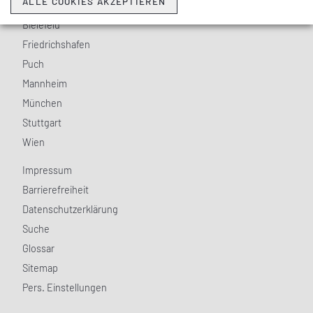
ALLE COOKIES AKZEPTIEREN
Berlin
Bielefeld
Friedrichshafen
Puch
Mannheim
München
Stuttgart
Wien
Impressum
Barrierefreiheit
Datenschutzerklärung
Suche
Glossar
Sitemap
Pers. Einstellungen