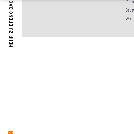
EFESO DACH
Mün
Stut
Wie
MEHR ZU