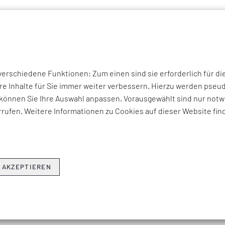
P THEMEN
UNTERNEHMEN
KOMPETENZEN
BRANCHEN
I
rich Hunold
rschiedene Funktionen: Zum einen sind sie erforderlich für di
re Inhalte für Sie immer weiter verbessern. Hierzu werden ps
können Sie Ihre Auswahl anpassen. Vorausgewählt sind nur notwe
rufen. Weitere Informationen zu Cookies auf dieser Website fin
ESO
Impressum
in
Barrierefreiheit
 AKZEPTIEREN
efeld
Datenschutzerklärung
drichshafen
Suche
h
Glossar
nheim
Sitemap