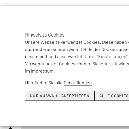
TO
DE
Hinweis zu Cookies
EFESO Management Consultants
Unternehmen
Team
Diet
Unsere Webseite verwendet Cookies. Diese haben ve
Zum anderen können wir mit Hilfe der Cookies unse
gesammelt und ausgewertet. Unter "Einstellungen" 
Verwendung der Cookies können Sie jederzeit wider
im
Impressum
.
EFESO Management Consultants
EF
Hier finden Sie alle
Einstellungen
.
Infanteriestraße 11
Berl
D-80797 München
NUR AUSWAHL AKZEPTIEREN
ALLE COOKIES
Biel
Frie
Tel: +49 89 1215 90-0
Fax: +49 89 1215 90-10
Puc
kontakt.dach@efeso.com
Man