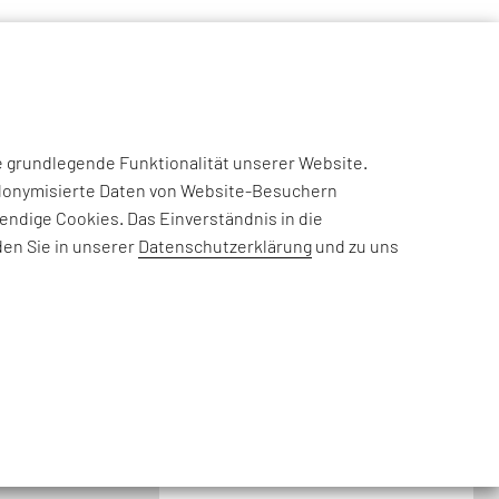
NSIGHTS
CASE STUDIES
EFESO ACADEMY
JOIN US
e grundlegende Funktionalität unserer Website.
eudonymisierte Daten von Website-Besuchern
ndige Cookies. Das Einverständnis in die
den Sie in unserer
Datenschutzerklärung
und zu uns
DIALOG
KUNDENMAGAZIN HIER
BESTELLEN
Newsletter
NEWSLETTER HIER ABONNIEREN