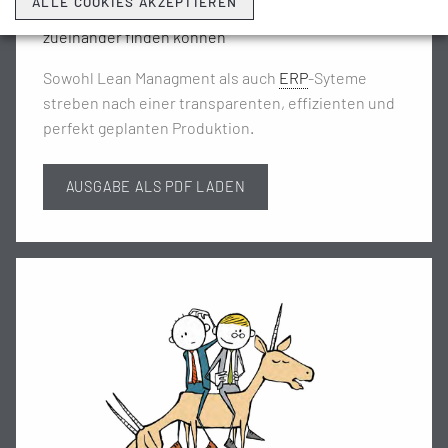
ALLE COOKIES AKZEPTIEREN
SQUARING THE CIRCLE - Wie Lean und ERP
zueinander finden können
Sowohl Lean Managment als auch
ERP
-Syteme
streben nach einer transparenten, effizienten und
perfekt geplanten Produktion.
AUSGABE ALS PDF LADEN