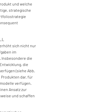
produkt und welche
stige, strategische
tfoliostrategie
konsequent
LL
erhöht sich nicht nur
fgaben im
. Insbesondere die
Entwicklung, die
verfügen (siehe Abb.
 Produkten dar, für
smodelle verfügen.
einen Ansatz zur
sweise und schaffen