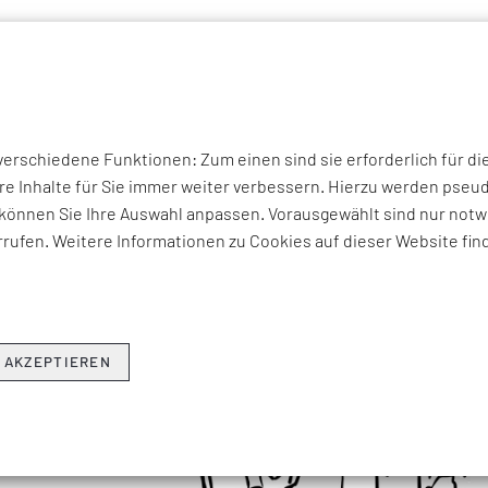
P THEMEN
UNTERNEHMEN
KOMPETENZEN
BRANCHEN
I
LOG Ausgabe 61
rschiedene Funktionen: Zum einen sind sie erforderlich für di
ENDE DES WASSERFALLS
re Inhalte für Sie immer weiter verbessern. Hierzu werden ps
können Sie Ihre Auswahl anpassen. Vorausgewählt sind nur notwe
rufen. Weitere Informationen zu Cookies auf dieser Website fin
 AKZEPTIEREN