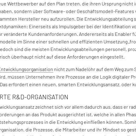
eue Wettbewerber auf den Plan treten, die ihren Ursprung nicht 
aben, sondern über Software- oder Geschäftsmodell-Features 
ammten Hersteller neu aufzurollen. Die Entwicklungsabteilung 
ktdynamiken: Einerseits als Impulsgeber bei der Identifikation 
ür veränderte Kundenanforderungen. Andererseits als Enabler f
odelle im Sinne einer schnellen und effizienten Umsetzung „from
 jedoch sind die meisten Entwicklungsabteilungen personell, pr
risch überhaupt nicht auf diese Anforderungen eingestellt.
Entwicklungsorganisation
nicht zum Nadelöhr auf dem Weg zum 
ird, müssen Unternehmen ihre Prozesse an die Logik digitaler P
Das erfordert einen neuen, smarten Entwicklungsansatz, oder k
ARTE R&D-ORGANISATION
wicklungsansatz zeichnet sich vor allem dadurch aus, dass er ra
orderungen an das Produkt ausgerichtet ist, welche in allen Pha
stehungsprozesses in die Entwicklung einfließen können. Somi
ganisation, die Prozesse, die Mitarbeiter und ihr Mindset so ges