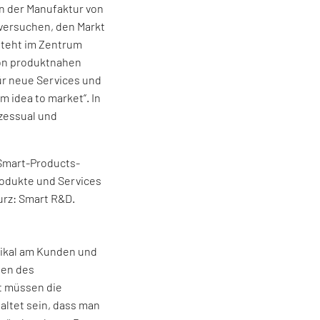
in der Manufaktur von
versuchen, den Markt
steht im Zentrum
von produktnahen
ür neue Services und
 idea to market“. In
ozessual und
Smart-Products-
rodukte und Services
urz: Smart R&D.
dikal am Kunden und
sen des
t müssen die
taltet sein, dass man