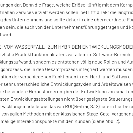
ungen dar. Denn die Frage, welche Erlöse künftig mit dem Kern
nahen Services erzielt werden sollen, betrifft direkt die langfri
g des Unternehmens und sollte daher in eine übergeordnete Por
en sein, die auch von der Unternehmensführung getragen und 
t wird.
: VOM WASSERFALL- ZUM HYBRIDEN ENTWICKLUNGSMODE
tzliche Produktfunktionalitäten, vor allem im Software-Bereich, 
klungsaufwand, sondern es entstehen völlig neue Rollen und Au
gsprozess, die in den Gesamtprozess integriert werden müssen
ation der verschiedenen Funktionen in der Hard- und Software-
er sehr unterschiedliche Entwicklungszyklen und Arbeitsweisen 
 eine besondere Herausforderung bei der Entwicklung von smarten
isten Entwicklungsabteilungen nicht über geeignete Steuerung
twicklungsmodelle wie das von ROI (Beitrag S.12) liefern hierbei 
n von agilen Methoden mit der klassischen Stage-Gate-Vorgehen
lmäßige Interaktionspunkte mit den Kunden (siehe Abb. 2).