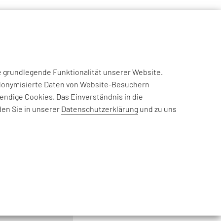
NSIGHTS
CASE STUDIES
EFESO ACADEMY
JOIN US
e grundlegende Funktionalität unserer Website.
eudonymisierte Daten von Website-Besuchern
ndige Cookies. Das Einverständnis in die
den Sie in unserer
Datenschutzerklärung
und zu uns