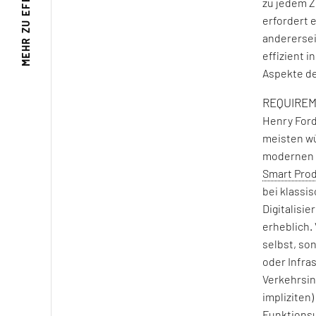
zu jedem Z
erfordert e
MEHR ZU
anderersei
effizient 
Aspekte d
REQUIREM
Henry Ford
meisten wü
modernen 
Smart Pro
bei klassis
Digitalisi
erheblich.
selbst, so
oder Infra
Verkehrsin
impliziten
Funktionsu