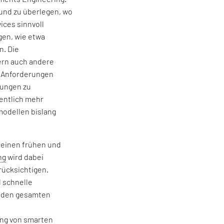
und zu überlegen, wo
ices sinnvoll
en, wie etwa
n. Die
ern auch andere
e Anforderungen
sungen zu
sentlich mehr
modellen bislang
 einen frühen und
ng
wird dabei
rücksichtigen.
 schnelle
r den gesamten
ung von smarten