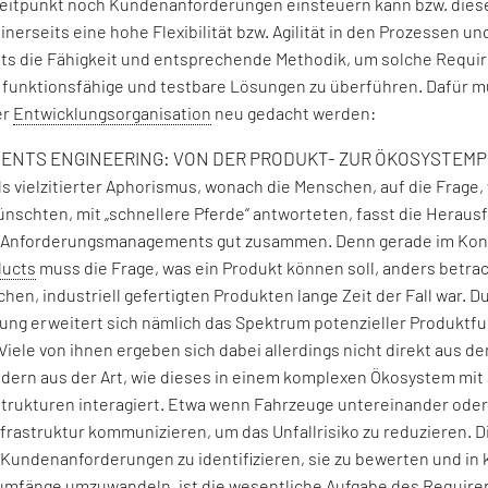
eitpunkt noch Kundenanforderungen einsteuern kann bzw. dies
inerseits eine hohe Flexibilität bzw. Agilität in den Prozessen u
ts die Fähigkeit und entsprechende Methodik, um solche Requi
in funktionsfähige und testbare Lösungen zu überführen. Dafür 
er
Entwicklungsorganisation
neu gedacht werden:
ENTS ENGINEERING: VON DER PRODUKT- ZUR ÖKOSYSTEM
s vielzitierter Aphorismus, wonach die Menschen, auf die Frage, 
nschten, mit „schnellere Pferde“ antworteten, fasst die Herau
Anforderungsmanagements gut zusammen. Denn gerade im Kon
ducts
muss die Frage, was ein Produkt können soll, anders betrac
chen, industriell gefertigten Produkten lange Zeit der Fall war. D
erung erweitert sich nämlich das Spektrum potenzieller Produktfu
 Viele von ihnen ergeben sich dabei allerdings nicht direkt aus 
ndern aus der Art, wie dieses in einem komplexen Ökosystem mi
strukturen interagiert. Etwa wenn Fahrzeuge untereinander oder
frastruktur kommunizieren, um das Unfallrisiko zu reduzieren. D
) Kundenanforderungen zu identifizieren, sie zu bewerten und in
mfänge umzuwandeln, ist die wesentliche Aufgabe des Require