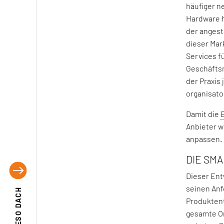
häufiger n
Hardware h
der angest
dieser Mar
Services f
Geschäftsm
der Praxis
organisato
Damit die
Anbieter w
anpassen. 
DIE SM
Dieser Ent
seinen Anf
EFESO DACH
Produktent
gesamte Or