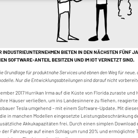
R INDUSTRIEUNTERNEHMEN BIETEN IN DEN NÄCHSTEN FÜNF J
INEN SOFTWARE-ANTEIL BESITZEN UND IM IOT VERNETZT SIND.
die Grundlage für produktnahe Services und ebnen den Weg für neue, d
delle. Nur die Entwicklungsabteilungen sind darauf nicht vorbereit
tember 2017 Hurrikan Irma auf die Küste von Florida zuraste un
hre Häuser verließen, um ins Landesinnere zu fliehen, reagierte
obauer Tesla umgehend – mit einem Software-Update. Mit diesem
 die in manchen Modellen eingesetzte Leistungsbeschränkung de
zusätzliche Akkukapazitäten frei. Durch einen simplen Download 
 der Fahrzeuge auf einen Schlag um rund 20% und ermöglichte 