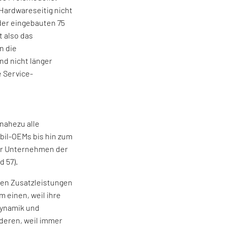
Hardwareseitig nicht
der eingebauten 75
t also das
n die
nd nicht länger
 Service-
 nahezu alle
bil-OEMs bis hin zum
er Unternehmen der
d 57).
len Zusatzleistungen
m einen, weil ihre
Dynamik und
nderen, weil immer