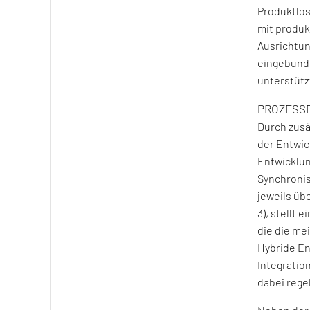
Produktlös
mit produkt
Ausrichtun
eingebund
unterstütz
PROZESSE
Durch zusä
der Entwic
Entwicklun
Synchronis
jeweils üb
3), stellt
die die me
Hybride En
Integratio
dabei rege