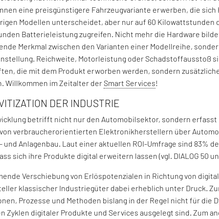
nen eine preisgünstigere Fahrzeugvariante erwerben, die sich 
rigen Modellen unterscheidet, aber nur auf 60 Kilowattstunden 
unden Batterieleistung zugreifen. Nicht mehr die Hardware bilde
rende Merkmal zwischen den Varianten einer Modellreihe, sonder
nstellung. Reichweite, Motorleistung oder Schadstoffausstoß si
ten, die mit dem Produkt erworben werden, sondern zusätzliche
. Willkommen im Zeitalter der
Smart Services
!
VITIZATION DER INDUSTRIE
icklung betrifft nicht nur den Automobilsektor, sondern erfasst
von verbraucherorientierten Elektronikherstellern über Automo
 und Anlagenbau. Laut einer aktuellen ROI-Umfrage sind 83% d
ss sich ihre Produkte digital erweitern lassen (vgl. DIALOG 50 un
ende Verschiebung von Erlöspotenzialen in Richtung von digita
teller klassischer Industriegüter dabei erheblich unter Druck. Zu
onen, Prozesse und Methoden bislang in der Regel nicht für die 
n Zyklen digitaler Produkte und Services ausgelegt sind. Zum a