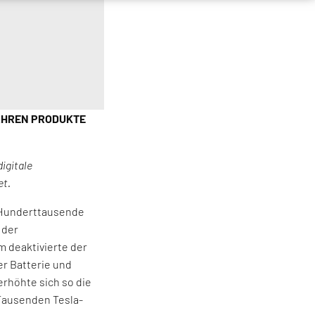
AHREN PRODUKTE
igitale
et.
d Hunderttausende
 der
 deaktivierte der
r Batterie und
erhöhte sich so die
Tausenden Tesla-