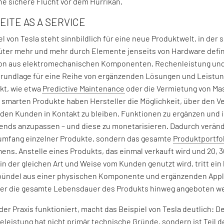
ne sichere Flucht vor dem Hurrikan.
ITE AS A SERVICE
l von Tesla steht sinnbildlich für eine neue Produktwelt, in der 
üter mehr und mehr durch Elemente jenseits von Hardware defin
on aus elektromechanischen Komponenten, Rechenleistung un
Grundlage für eine Reihe von ergänzenden Lösungen und Leistu
kt, wie etwa
Predictive Maintenance
oder die Vermietung von Ma
 smarten Produkte haben Hersteller die Möglichkeit, über den V
 den Kunden in Kontakt zu bleiben, Funktionen zu ergänzen und i
rends anzupassen – und diese zu monetarisieren. Dadurch verände
umfang einzelner Produkte, sondern das gesamte
Produktportfo
ns. Anstelle eines Produkts, das einmal verkauft wird und 20, 3
 in der gleichen Art und Weise vom Kunden genutzt wird, tritt ein
ündel aus einer physischen Komponente und ergänzenden Appli
er die gesamte Lebensdauer des Produkts hinweg angeboten w
 der Praxis funktioniert, macht das Beispiel von Tesla deutlich: 
ieleistung hat nicht primär technische Gründe, sondern ist Teil 