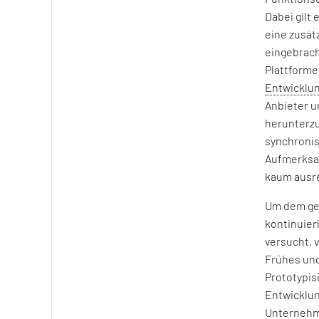
Dabei gilt
eine zusät
eingebrach
Plattforme
Entwicklun
Anbieter u
herunterzu
synchronis
Aufmerksam
kaum ausre
Um dem ger
kontinuier
versucht, 
Frühes und
Prototypis
Entwicklun
Unternehme