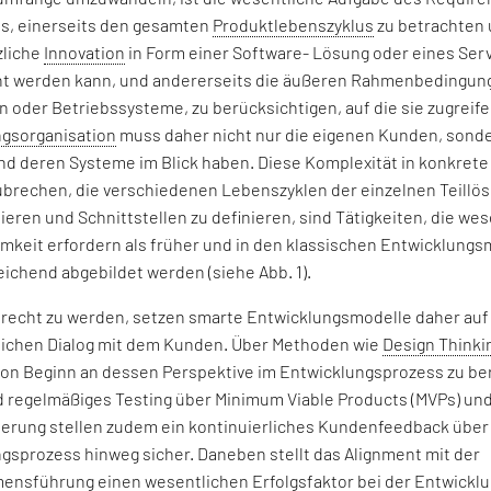
 es, einerseits den gesamten
Produktlebenszyklus
zu betrachten 
zliche
Innovation
in Form einer Software- Lösung oder eines Serv
t werden kann, und andererseits die äußeren Rahmenbedingung
n oder Betriebssysteme, zu berücksichtigen, auf die sie zugreife
gsorganisation
muss daher nicht nur die eigenen Kunden, sond
nd deren Systeme im Blick haben. Diese Komplexität in konkret
brechen, die verschiedenen Lebenszyklen der einzelnen Teillö
ieren und Schnittstellen zu definieren, sind Tätigkeiten, die we
keit erfordern als früher und in den klassischen Entwicklungs
ichend abgebildet werden (siehe Abb. 1).
echt zu werden, setzen smarte Entwicklungsmodelle daher auf
lichen Dialog mit dem Kunden. Über Methoden wie
Design Thinki
von Beginn an dessen Perspektive im Entwicklungsprozess zu be
 regelmäßiges Testing über Minimum Viable Products (MVPs) und
ierung stellen zudem ein kontinuierliches Kundenfeedback übe
gsprozess hinweg sicher. Daneben stellt das Alignment mit der
nsführung einen wesentlichen Erfolgsfaktor bei der Entwickl