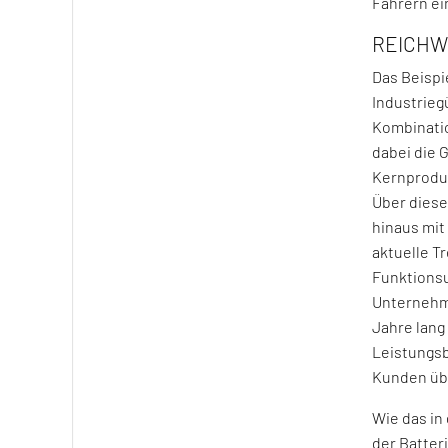
Fahrern ei
REICHWE
Das Beispie
Industrieg
Kombinati
dabei die 
Kernprodu
Über diese
hinaus mit
aktuelle T
Funktions
Unternehme
Jahre lang
Leistungsb
Kunden üb
Wie das in
der Batter