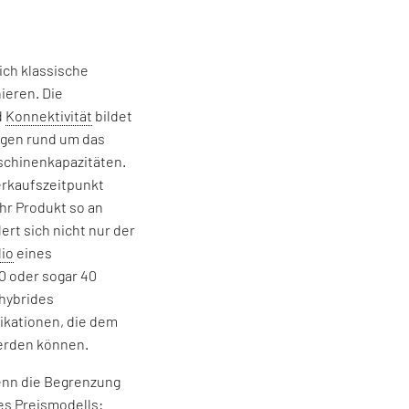
sich klassische
ieren. Die
d
Konnektivität
bildet
ngen rund um das
schinenkapazitäten.
erkaufszeitpunkt
hr Produkt so an
rt sich nicht nur der
lio
eines
0 oder sogar 40
 hybrides
kationen, die dem
erden können.
Denn die Begrenzung
des Preismodells: