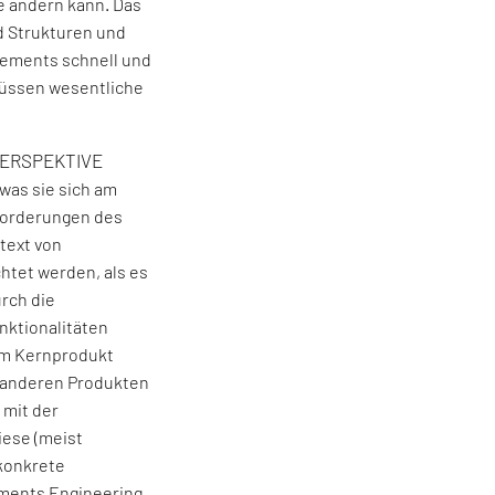
e ändern kann. Das
nd Strukturen und
rements schnell und
müssen wesentliche
PERSPEKTIVE
was sie sich am
sforderungen des
text von
htet werden, als es
urch die
nktionalitäten
dem Kernprodukt
t anderen Produkten
 mit der
iese (meist
 konkrete
ments Engineering.