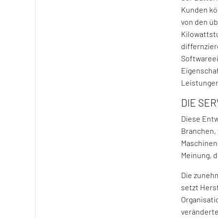
Kunden kön
von den üb
Kilowattst
differnzie
Softwareei
Eigenschaf
Leistungen
DIE SER
Diese Entw
Branchen, 
Maschinen-
Meinung, da
Die zunehm
setzt Hers
Organisati
veränderte