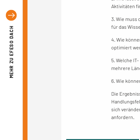
Aktivitäten f
3. Wie muss 
für das Wiss
EFESO DACH
4. Wie könn
optimiert we
5. Welche IT
MEHR ZU
mehrere Lä
6. Wie könn
Die Ergebniss
Handlungsfel
sich verände
anfordern.