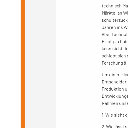
technisch Ma
Märkte, an W
schulterzucke
Jahren ins Wa
Aber technol
Erfolg zu ha
kann nicht d
schiebt sich
Forschung & 
Um einen klar
Entscheider 
Produktion u
Entwicklungen
Rahmen unser
1. Wie sieht 
2. Wie lässt