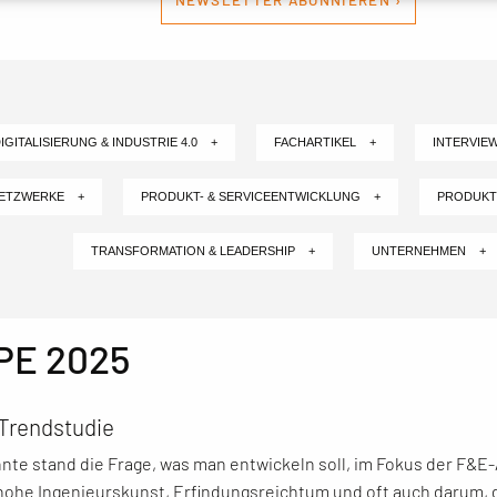
NEWSLETTER ABONNIEREN ›
IGITALISIERUNG & INDUSTRIE 4.0 +
FACHARTIKEL +
INTERVIE
NETZWERKE +
PRODUKT- & SERVICEENTWICKLUNG +
PRODUKT
TRANSFORMATION & LEADERSHIP +
UNTERNEHMEN +
E 2025
Trendstudie
nte stand die Frage, was man entwickeln soll, im Fokus der F&E-
hohe Ingenieurskunst, Erfindungsreichtum und oft auch darum, 