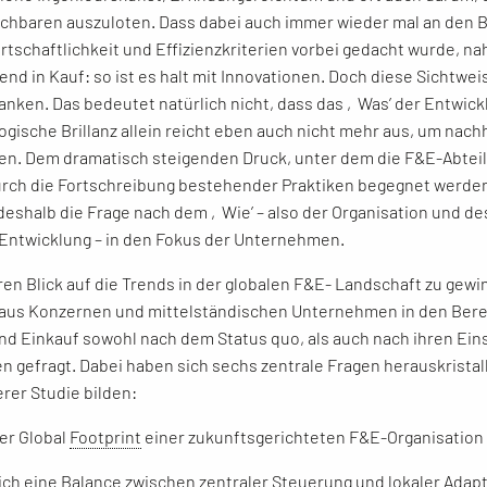
chbaren auszuloten. Dass dabei auch immer wieder mal an den B
irtschaftlichkeit und Effizienzkriterien vorbei gedacht wurde, 
nd in Kauf: so ist es halt mit Innovationen. Doch diese Sichtweis
nken. Das bedeutet natürlich nicht, dass das ‚Was’ der Entwick
ogische Brillanz allein reicht eben auch nicht mehr aus, um nac
ben. Dem dramatisch steigenden Druck, unter dem die F&E-Abtei
urch die Fortschreibung bestehender Praktiken begegnet werden
 deshalb die Frage nach dem ‚Wie’ – also der Organisation und 
Entwicklung – in den Fokus der Unternehmen.
en Blick auf die Trends in der globalen F&E- Landschaft zu gewi
aus Konzernen und mittelständischen Unternehmen in den Ber
nd Einkauf sowohl nach dem Status quo, als auch nach ihren Eins
 gefragt. Dabei haben sich sechs zentrale Fragen herauskristall
er Studie bilden:
der Global
Footprint
einer zukunftsgerichteten F&E-Organisation
 sich eine Balance zwischen zentraler Steuerung und lokaler Adap