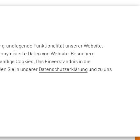
NSIGHTS
CASE STUDIES
EFESO ACADEMY
JOIN US
e grundlegende Funktionalität unserer Website.
eudonymisierte Daten von Website-Besuchern
ndige Cookies. Das Einverständnis in die
den Sie in unserer
Datenschutzerklärung
und zu uns
rderungen, Informationen zu
nehmensthemen: