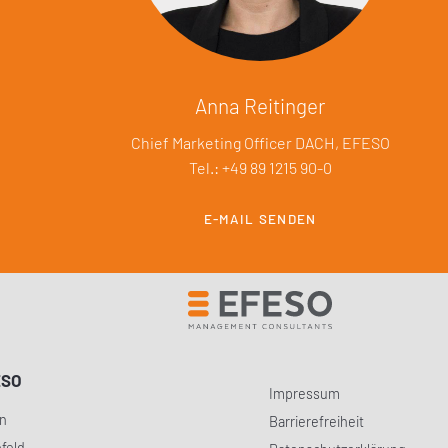
Anna Reitinger
Chief Marketing Officer DACH, EFESO
Tel.: +49 89 1215 90-0
E-MAIL SENDEN
ESO
Impressum
in
Barrierefreiheit
efeld