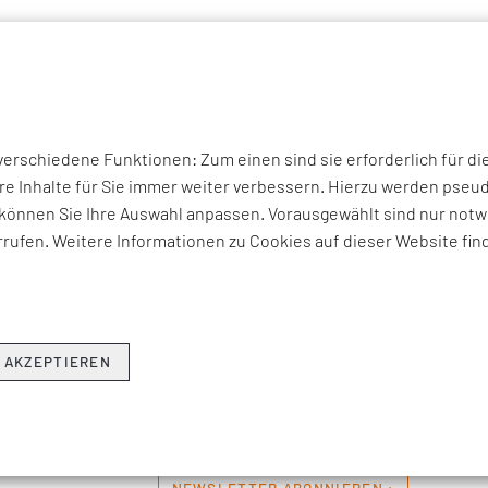
P THEMEN
UNTERNEHMEN
KOMPETENZEN
BRANCHEN
I
rschiedene Funktionen: Zum einen sind sie erforderlich für di
THEMEN & NEWS
re Inhalte für Sie immer weiter verbessern. Hierzu werden ps
können Sie Ihre Auswahl anpassen. Vorausgewählt sind nur notwe
rufen. Weitere Informationen zu Cookies auf dieser Website fin
erviews zu aktuellen Fach-, Technologie- und Branchenherausfo
ren Beratungsangeboten, Seminaren und Events sowie Unter
Hier erfahren Sie, was EFESO bewegt.
 AKZEPTIEREN