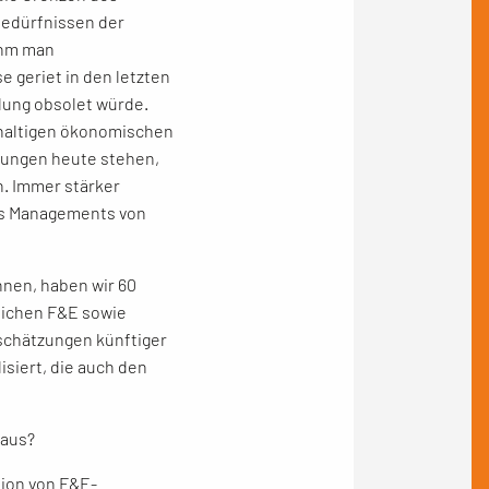
edürfnissen der
nahm man
e geriet in den letzten
lung obsolet würde.
hhaltigen ökonomischen
lungen heute stehen,
. Immer stärker
des Managements von
nnen, haben wir 60
eichen F&E sowie
chätzungen künftiger
isiert, die auch den
 aus?
tion von F&E-