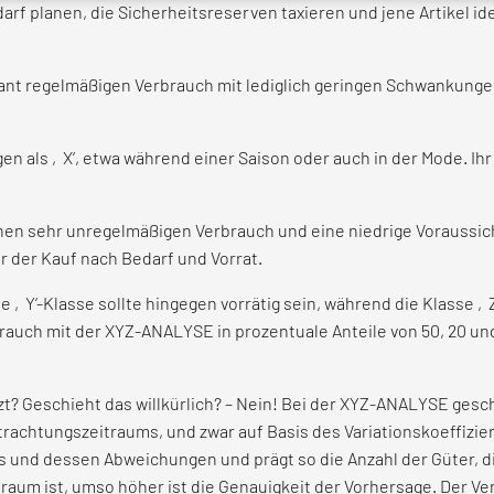
edarf planen, die Sicherheitsreserven taxieren und jene Artikel
tant regelmäßigen Verbrauch mit lediglich geringen Schwankungen 
n als ‚X‘, etwa während einer Saison oder auch in der Mode. Ihr 
inen sehr unregelmäßigen Verbrauch und eine niedrige Voraussich
er der Kauf nach Bedarf und Vorrat.
ie ‚Y‘-Klasse sollte hingegen vorrätig sein, während die Klasse ‚
rbrauch mit der XYZ-ANALYSE in prozentuale Anteile von 50, 20 un
? Geschieht das willkürlich? – Nein! Bei der XYZ-ANALYSE gesc
chtungszeitraums, und zwar auf Basis des Variationskoeffizient
s und dessen Abweichungen und prägt so die Anzahl der Güter, d
traum ist, umso höher ist die Genauigkeit der Vorhersage. Der V