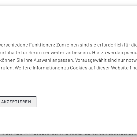
P THEMEN
UNTERNEHMEN
KOMPETENZEN
BRANCHEN
I
rschiedene Funktionen: Zum einen sind sie erforderlich für di
re Inhalte für Sie immer weiter verbessern. Hierzu werden ps
können Sie Ihre Auswahl anpassen. Vorausgewählt sind nur notwe
: XYZ-ANALYSE
rufen. Weitere Informationen zu Cookies auf dieser Website fin
stik, in der Beschaffung und in der Materialwirtschaft genutzt w
stellmaßnahmenzyklus zu ermitteln. Mit der XYZ-ANALYSE können 
 AKZEPTIEREN
hwendung
noch nie ein Trend. Alles wird optimal geplant und zeitn
stände sind Dinge, die in keiner guten und vorzeigbaren Bilanz 
mit der ABC-ANALYSE. In der XYZ-ANALYSE werden dabei zunächst 