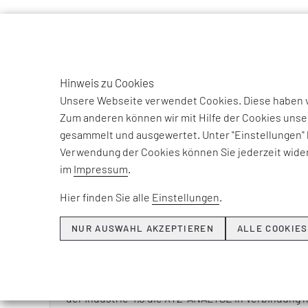
TO
DE
Hinweis zu Cookies
EFESO Management Consultants
Glossar
Unsere Webseite verwendet Cookies. Diese haben ve
Zum anderen können wir mit Hilfe der Cookies unse
gesammelt und ausgewertet. Unter "Einstellungen" 
BEGRIFFSERKLÄRUNG
Verwendung der Cookies können Sie jederzeit wider
im
Impressum
.
Hier finden Sie alle
Einstellungen
.
Die XYZ-ANALYSE ist ein Verfahren, das in der Logi
Verbrauchs in Klassen eingeteilt, um so einen Be
NUR AUSWAHL AKZEPTIEREN
ALLE COOKIES
Modalitäten der Lagerung festgelegt werden.
In der Industrie und im Logistikbereich war
Versc
Produktionsverzögerungen und viel zu hohe Lagerbe
der Industrie 4.0 die XYZ-ANALYSE in Verbindung 