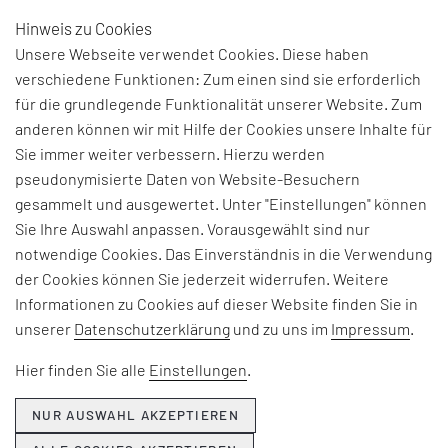
Hinweis zu Cookies
DE
Unsere Webseite verwendet Cookies. Diese haben
verschiedene Funktionen: Zum einen sind sie erforderlich
STILLER WÄCHTER
für die grundlegende Funktionalität unserer Website. Zum
anderen können wir mit Hilfe der Cookies unsere Inhalte für
FÜR DIE
Sie immer weiter verbessern. Hierzu werden
pseudonymisierte Daten von Website-Besuchern
ENERGIEVERSORGUNG
gesammelt und ausgewertet. Unter "Einstellungen" können
Sie Ihre Auswahl anpassen. Vorausgewählt sind nur
Wenn Marder Umspannwerke erkunden, beendet
notwendige Cookies. Das Einverständnis in die Verwendung
der Kontakt mit mehreren Hunderttausend Volt
der Cookies können Sie jederzeit widerrufen. Weitere
die Stippvisite zuweilen recht drastisch. Das
Informationen zu Cookies auf dieser Website finden Sie in
Risiko liegt allerdings nicht nur beim Marder. Ein
unserer
Datenschutzerklärung
und zu uns im
Impressum
.
Wildtierschaden an einem solchen neuralgischen
Hier finden Sie alle
Einstellungen
.
Punkt der Energieversorgung kann zu
Stromausfällen oder Materialschäden führen und
NUR AUSWAHL AKZEPTIEREN
kostspielige Folgen haben. Unsere