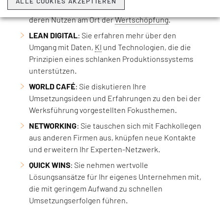
ALLE COOKIES AKZEPTIEREN
Digitalisierungslösungen live im Werk und erleben
deren Nutzen am Ort der
Wertschöpfung
.
LEAN DIGITAL
: Sie erfahren mehr über den
Umgang mit Daten,
KI
und Technologien, die die
Prinzipien eines schlanken Produktionssystems
unterstützen.
WORLD CAFÉ
: Sie diskutieren Ihre
Umsetzungsideen und Erfahrungen zu den bei der
Werksführung vorgestellten Fokusthemen.
NETWORKING
: Sie tauschen sich mit Fachkollegen
aus anderen Firmen aus, knüpfen neue Kontakte
und erweitern Ihr Experten-Netzwerk.
QUICK WINS
: Sie nehmen wertvolle
Lösungsansätze für Ihr eigenes Unternehmen mit,
die mit geringem Aufwand zu schnellen
Umsetzungserfolgen führen.