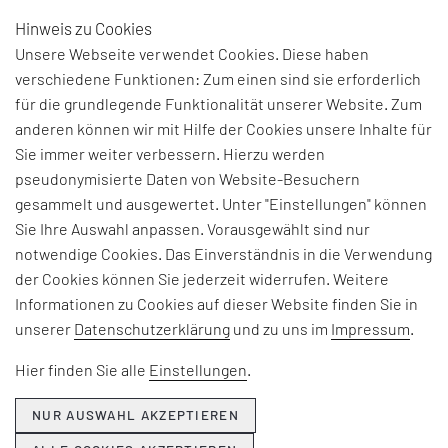
Hinweis zu Cookies
DE
Unsere Webseite verwendet Cookies. Diese haben
verschiedene Funktionen: Zum einen sind sie erforderlich
SMART FACTORY TOUR
für die grundlegende Funktionalität unserer Website. Zum
2026
anderen können wir mit Hilfe der Cookies unsere Inhalte für
Sie immer weiter verbessern. Hierzu werden
pseudonymisierte Daten von Website-Besuchern
Best Practice live im Werk bei
gesammelt und ausgewertet. Unter "Einstellungen" können
Siemens erleben
Sie Ihre Auswahl anpassen. Vorausgewählt sind nur
notwendige Cookies. Das Einverständnis in die Verwendung
der Cookies können Sie jederzeit widerrufen. Weitere
Ihr Nutzen
Informationen zu Cookies auf dieser Website finden Sie in
unserer
Datenschutzerklärung
und zu uns im
Impressum
.
SUCCESS STORY
: Sie lernen die
Digitalisierungsstrategie von Siemens im Hinblick
Hier finden Sie alle
Einstellungen
.
auf
Smart Factory
und
Operational Excellence
kennen.
NUR AUSWAHL AKZEPTIEREN
USE CASES
: Sie sehen erfolgreich umgesetzte