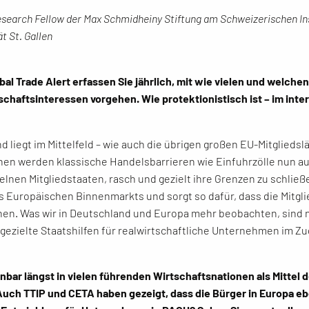
Research Fellow der Max Schmidheiny Stiftung am Schweizerischen In
t St. Gallen
Global Trade Alert erfassen Sie jährlich, mit wie vielen und wel
chaftsinteressen vorgehen. Wie protektionistisch ist – im inter
egt im Mittelfeld – wie auch die übrigen großen EU-Mitgliedslän
nen werden klassische Handelsbarrieren wie Einfuhrzölle nun au
zelnen Mitgliedstaaten, rasch und gezielt ihre Grenzen zu schli
 Europäischen Binnenmarkts und sorgt so dafür, dass die Mitgl
en. Was wir in Deutschland und Europa mehr beobachten, sind 
ezielte Staatshilfen für realwirtschaftliche Unternehmen im Zu
bar längst in vielen führenden Wirtschaftsnationen als Mittel d
uch TTIP und CETA haben gezeigt, dass die Bürger in Europa ebe