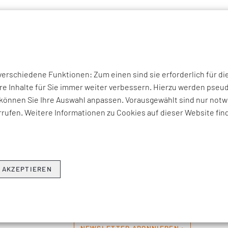
P THEMEN
UNTERNEHMEN
KOMPETENZEN
BRANCHEN
I
rschiedene Funktionen: Zum einen sind sie erforderlich für di
THEMEN & NEWS
re Inhalte für Sie immer weiter verbessern. Hierzu werden ps
können Sie Ihre Auswahl anpassen. Vorausgewählt sind nur notwe
rufen. Weitere Informationen zu Cookies auf dieser Website fin
erviews zu aktuellen Fach-, Technologie- und Branchenherausfo
ren Beratungsangeboten, Seminaren und Events sowie Unter
Hier erfahren Sie, was EFESO bewegt.
 AKZEPTIEREN