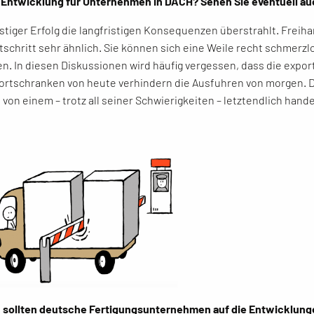
r Entwicklung für Unternehmen in DACH? Sehen Sie eventuell a
ristiger Erfolg die langfristigen Konsequenzen überstrahlt. Freih
chritt sehr ähnlich. Sie können sich eine Weile recht schmerzlo
n. In diesen Diskussionen wird häufig vergessen, dass die export
portschranken von heute verhindern die Ausfuhren von morgen. 
von einem – trotz all seiner Schwierigkeiten – letztendlich hande
sollten deutsche Fertigungsunternehmen auf die Entwicklunge