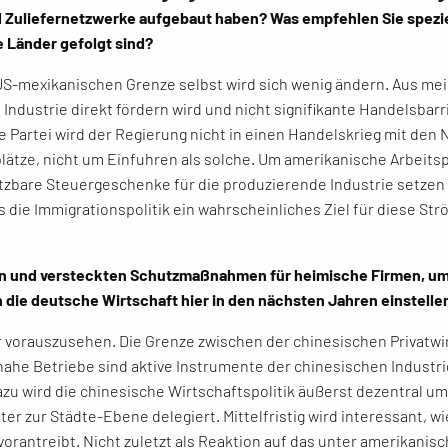
nd Zuliefernetzwerke aufgebaut haben? Was empfehlen Sie spezi
 Länder gefolgt sind?
-mexikanischen Grenze selbst wird sich wenig ändern. Aus meine
ndustrie direkt fördern wird und nicht signifikante Handelsbarr
 Partei wird der Regierung nicht in einen Handelskrieg mit den 
lätze, nicht um Einfuhren als solche. Um amerikanische Arbeitspl
tzbare Steuergeschenke für die produzierende Industrie setzen
die Immigrationspolitik ein wahrscheinliches Ziel für diese Str
en und versteckten Schutzmaßnahmen für heimische Firmen, um
 die deutsche Wirtschaft hier in den nächsten Jahren einstelle
er vorauszusehen. Die Grenze zwischen der chinesischen Privatwir
nahe Betriebe sind aktive Instrumente der chinesischen Industriep
zu wird die chinesische Wirtschaftspolitik äußerst dezentral u
r zur Städte-Ebene delegiert. Mittelfristig wird interessant, w
vorantreibt. Nicht zuletzt als Reaktion auf das unter amerikani