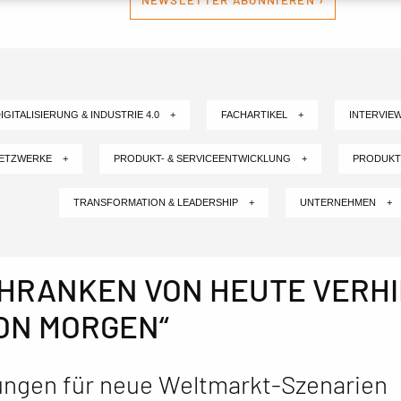
NEWSLETTER ABONNIEREN ›
IGITALISIERUNG & INDUSTRIE 4.0 +
FACHARTIKEL +
INTERVIE
NETZWERKE +
PRODUKT- & SERVICEENTWICKLUNG +
PRODUKT
TRANSFORMATION & LEADERSHIP +
UNTERNEHMEN +
CHRANKEN VON HEUTE VERHI
ON MORGEN“
ngen für neue Weltmarkt-Szenarien