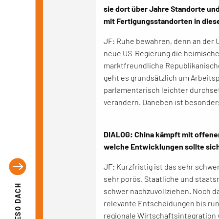
sie dort über Jahre Standorte u
mit Fertigungsstandorten in diese
JF: Ruhe bewahren, denn an der US
neue US-Regierung die heimische I
marktfreundliche Republikanische
geht es grundsätzlich um Arbeitsp
parlamentarisch leichter durchse
verändern. Daneben ist besonders 
DIALOG: China kämpft mit offen
welche Entwicklungen sollte sich
JF: Kurzfristig ist das sehr schw
sehr porös. Staatliche und staats
EFESO DACH
schwer nachzuvollziehen. Noch da
relevante Entscheidungen bis runte
regionale Wirtschaftsintegration 