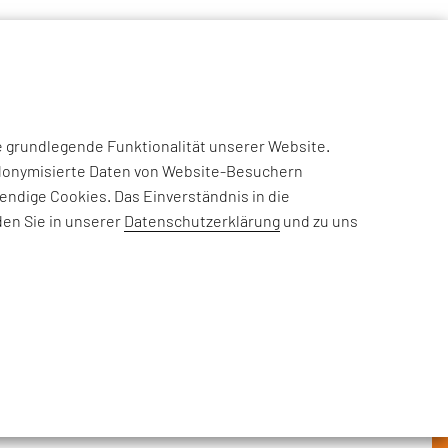
NSIGHTS
CASE STUDIES
EFESO ACADEMY
JOIN US
e grundlegende Funktionalität unserer Website.
eudonymisierte Daten von Website-Besuchern
ndige Cookies. Das Einverständnis in die
den Sie in unserer
Datenschutzerklärung
und zu uns
rderungen, Informationen zu
nehmensthemen: