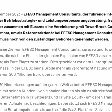
ovember 2023 -
EFESO Management Consultants, der führende inte
er Betriebsstrategie- und Leistungsverbesserungsberatung, fre
er zusammen mit Eurazeo eine Vereinbarung mit TowerBrook Cap
t hat, um als Referenzaktionär bei EFESO Management Consulta
 muss noch von den zuständigen Behörden genehmigt werden.
ame Ziel von EFESO Management Consultants, Eurazeo und Towe
 es, die nächste Phase der globalen Expansion von EFESO voranz
ng als Pure Player zu stärken. Dies geschieht vor dem Hintergrun
se, in der EFESO seine Größe mehr als verdreifacht hat und im
von 200 Millionen Euro überschreiten wird.
 30 Niederlassungen auf der ganzen Welt arbeitet EFESO Manag
te mit seinen Kunden - von globalen Marken bis hin zu mittelstän
nternehmen in Privatbesitz und Private Equity - um deren Tran
eren Abläufen zu beschleunigen. Dabei stützt sich EFESO Mana
eine Beratungsdienste als auch auf die SaaS-Plattform Solvace, d