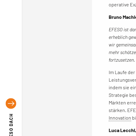
operative Ex
Bruno Machi
EFESO ist dan
erheblich gew
wir gemeinsa
mehr schätze
fortzusetzen.
Im Laufe der
Leistungsver
indem sie ei
Strategie be
Märkten erre
stärken. EF
EFESO DACH
Innovation
bi
Luca Lecchi