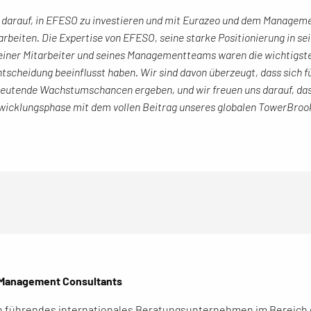
lz darauf, in EFESO zu investieren und mit Eurazeo und dem Manage
beiten. Die Expertise von EFESO, seine starke Positionierung in s
seiner Mitarbeiter und seines Managementteams waren die wichtigst
ntscheidung beeinflusst haben. Wir sind davon überzeugt, dass sich
deutende Wachstumschancen ergeben, und wir freuen uns darauf, da
wicklungsphase mit dem vollen Beitrag unseres globalen TowerBro
Management Consultants
n führendes internationales Beratungsunternehmen im Bereich d