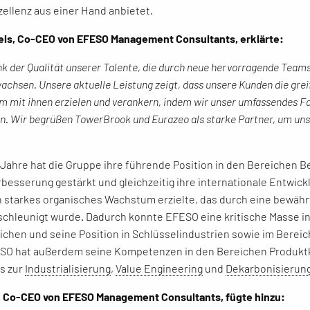
zellenz aus einer Hand anbietet.
els, Co-CEO von EFESO Management Consultants, erklärte:
k der Qualität unserer Talente, die durch neue hervorragende Team
achsen. Unsere aktuelle Leistung zeigt, dass unsere Kunden die grei
m mit ihnen erzielen und verankern, indem wir unser umfassendes 
n. Wir begrüßen TowerBrook und Eurazeo als starke Partner, um u
 Jahre hat die Gruppe ihre führende Position in den Bereichen B
besserung gestärkt und gleichzeitig ihre internationale Entwick
n starkes organisches Wachstum erzielte, das durch eine bewähr
schleunigt wurde. Dadurch konnte EFESO eine kritische Masse i
ichen und seine Position in Schlüsselindustrien sowie im Bereich
ESO hat außerdem seine Kompetenzen in den Bereichen Produk
s zur
Industrialisierung
,
Value Engineering
und
Dekarbonisierun
, Co-CEO von EFESO Management Consultants, fügte hinzu: