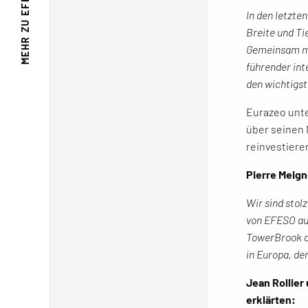
In den letzte
MEHR ZU
Breite und Ti
Gemeinsam mit
führender int
den wichtigst
Eurazeo unte
über seinen 
reinvestiere
Pierre Meign
Wir sind stol
von EFESO auf
TowerBrook a
in Europa, de
Jean Rollier
erklärten: