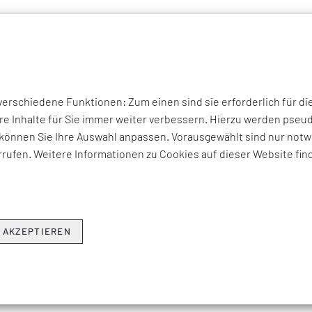
P THEMEN
UNTERNEHMEN
KOMPETENZEN
BRANCHEN
I
rschiedene Funktionen: Zum einen sind sie erforderlich für di
THEMEN & NEWS
re Inhalte für Sie immer weiter verbessern. Hierzu werden ps
können Sie Ihre Auswahl anpassen. Vorausgewählt sind nur notwe
erviews zu aktuellen Fach-, Technologie- und Branchenherausfo
rufen. Weitere Informationen zu Cookies auf dieser Website fin
ren Beratungsangeboten, Seminaren und Events sowie Unter
Hier erfahren Sie, was EFESO bewegt.
 AKZEPTIEREN
NEWSLETTER ABONNIEREN ›