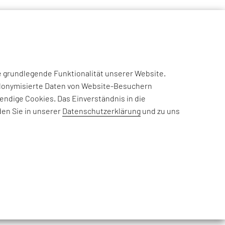
NSIGHTS
CASE STUDIES
EFESO ACADEMY
JOIN US
e grundlegende Funktionalität unserer Website.
eudonymisierte Daten von Website-Besuchern
ndige Cookies. Das Einverständnis in die
rderungen, Informationen zu
den Sie in unserer
Datenschutzerklärung
und zu uns
nehmensthemen: