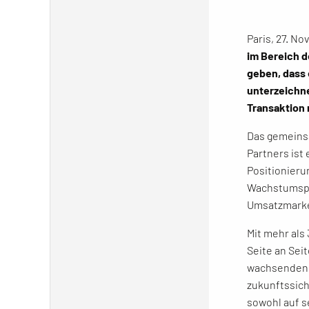
Paris, 27. N
im Bereich d
geben, dass 
unterzeichne
Transaktion
Das gemeins
Partners ist
Positionieru
Wachstumspha
Umsatzmarke 
Mit mehr als
Seite an Sei
wachsenden U
zukunftssich
sowohl auf s