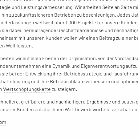
tegie und Leistungsverbesserung. Wir arbeiten Seite an Seite 
 hin zu zukunftssicheren Betrieben zu beschleunigen. Jedes Jah
iederlassungen weltweit über 1.000 Projekte für unsere Kunden
 sie dabei, herausragende Geschäftsergebnisse und nachhaltig
meinsam mit unseren Kunden wollen wir einen Beitrag zu einer 
en Welt leisten.
beiten wir auf allen Ebenen der Organisation, von der Vorstandse
undenunternehmen eine Dynamik und Eigenverantwortung aufzu
 sie bei der Entwicklung ihrer Betriebsstrategie und -ausführung
chäftsleistung und ihre Betriebsabläufe verbessern und optimie
en
Wertschöpfungskette
zu steigern.
schnellere, greifbarere und nachhaltigere Ergebnisse und bauen g
unserer Kunden auf, die ihnen Wettbewerbsvorteile verschaffen
com