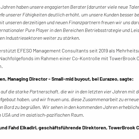
n Jahren haben unsere engagierten Berater (darunter viele neue Tale
efe unserer Fähigkeiten deutlich erhöht, um unsere Kunden besser b
 unseren derzeitigen und neuen Finanzpartnern freuen wir uns darau
ernationaler Pure Player in den Bereichen Betriebsstrategie und Le
en Industriesektoren weiter zu stärken.
rstützt EFESO Management Consultants seit 2019 als Mehrheits
Nachfolgefonds im Rahmen einer Co-Kontrolle mit TowerBrook C
n.
en, Managing Director - Small-mid buyout, bei Eurazeo, sagte:
z auf die starke Partnerschaft, die wir in den letzten vier Jahren 
gebaut haben, und wir freuen uns, diese Zusammenarbeit zu erneuer
n Bord zu begrüßen. Wir sehen in den kommenden Jahren erhebliche
n USA und im asiatisch-pazifischen Raum.
 und Fahd Elkadiri, geschäftsführende Direktoren, TowerBrook C