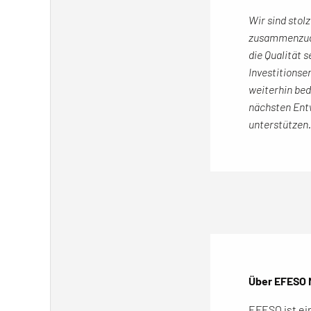
Wir sind sto
zusammenzuar
die Qualität 
Investitionse
weiterhin be
nächsten Ent
unterstützen.
Über EFESO 
EFESO ist ei