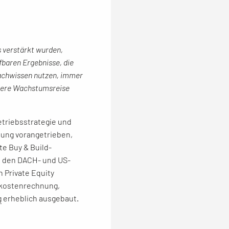
s verstärkt wurden,
fbaren Ergebnisse, die
Fachwissen nutzen, immer
nsere Wachstumsreise
etriebsstrategie und
lung vorangetrieben,
te Buy & Build-
n den DACH- und US-
 Private Equity
tkostenrechnung,
g
erheblich ausgebaut.