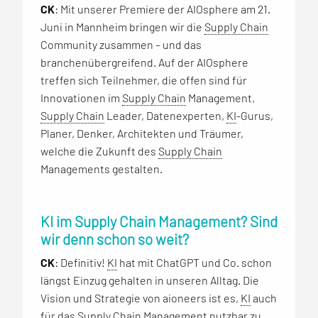
CK
: Mit unserer Premiere der AIOsphere am 21.
Juni in Mannheim bringen wir die
Supply Chain
Community zusammen – und das
branchenübergreifend. Auf der AIOsphere
treffen sich Teilnehmer, die offen sind für
Innovationen im
Supply Chain
Management,
Supply Chain
Leader, Datenexperten,
KI
-Gurus,
Planer, Denker, Architekten und Träumer,
welche die Zukunft des
Supply Chain
Managements gestalten.
KI im Supply Chain Management? Sind
wir denn schon so weit?
CK
: Definitiv!
KI
hat mit ChatGPT und Co. schon
längst Einzug gehalten in unseren Alltag. Die
Vision und Strategie von aioneers ist es,
KI
auch
für das
Supply Chain
Management nutzbar zu