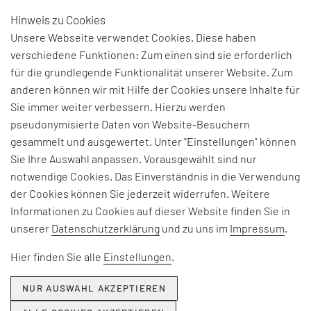
Hinweis zu Cookies
DE
Unsere Webseite verwendet Cookies. Diese haben
verschiedene Funktionen: Zum einen sind sie erforderlich
für die grundlegende Funktionalität unserer Website. Zum
anderen können wir mit Hilfe der Cookies unsere Inhalte für
THEMEN & NEWS
Sie immer weiter verbessern. Hierzu werden
Beiträge und Interviews zu aktuellen Fach-, Technologie- und
pseudonymisierte Daten von Website-Besuchern
Branchenherausforderungen, Informationen zu unseren
gesammelt und ausgewertet. Unter "Einstellungen" können
Beratungsangeboten, Seminaren und Events sowie
Sie Ihre Auswahl anpassen. Vorausgewählt sind nur
Unternehmensthemen:
notwendige Cookies. Das Einverständnis in die Verwendung
der Cookies können Sie jederzeit widerrufen. Weitere
Hier erfahren Sie, was EFESO bewegt.
Informationen zu Cookies auf dieser Website finden Sie in
unserer
Datenschutzerklärung
und zu uns im
Impressum
.
Hier finden Sie alle
Einstellungen
.
NUR AUSWAHL AKZEPTIEREN
NEWSLETTER ABONNIEREN ›