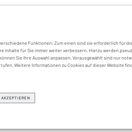
P THEMEN
UNTERNEHMEN
KOMPETENZEN
BRANCHEN
I
rschiedene Funktionen: Zum einen sind sie erforderlich für di
re Inhalte für Sie immer weiter verbessern. Hierzu werden ps
STRATEGY DEPLOYMEN
können Sie Ihre Auswahl anpassen. Vorausgewählt sind nur notwe
rufen. Weitere Informationen zu Cookies auf dieser Website fin
ische Ausrichtung
 AKZEPTIEREN
ierung des strategischen Zielbilds und Ausrichtung auf Marktv
tion strategischer Treiber in der beeinflussbaren Lieferkette wie
tät
, Technologie und Infrastruktur, oder Mitarbeiterbindung