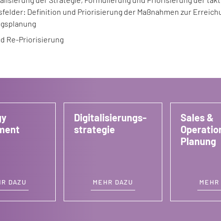
felder: Definition und Priorisierung der Maßnahmen zur Erreichu
gsplanung
d Re-Priorisierung
gy
Digitali­sierungs­
Sales &
ment
strategie
Operatio
Planung
R DAZU
MEHR DAZU
MEHR