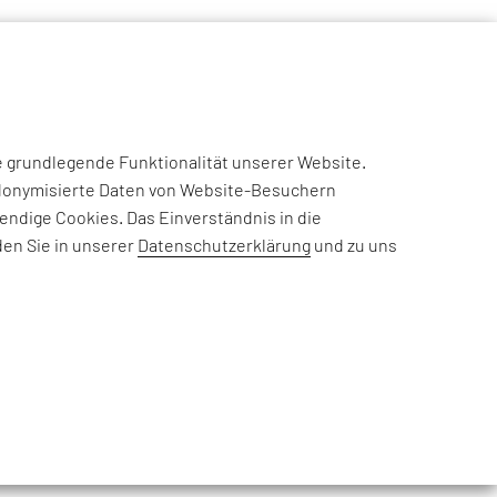
NSIGHTS
CASE STUDIES
EFESO ACADEMY
JOIN US
e grundlegende Funktionalität unserer Website.
eudonymisierte Daten von Website-Besuchern
T
ndige Cookies. Das Einverständnis in die
den Sie in unserer
Datenschutzerklärung
und zu uns
eränderungen
 Lieferfähigkeit,