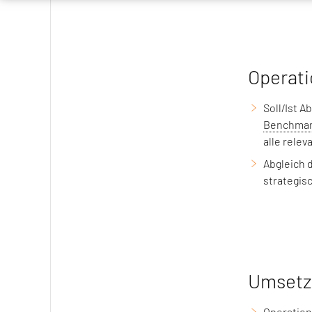
Operati
Soll/Ist 
Benchmar
alle rele
Abgleich 
strategis
Umsetz
Operation