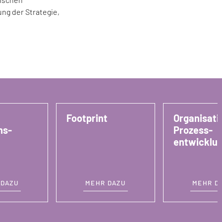
ng der Strategie,
Footprint
Organisati
ns-
Prozess­
entwicklu
 DAZU
MEHR DAZU
MEHR D