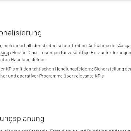
onalisierung
Abgleich innerhalb der strategischen Treiber: Aufnahme der Ausga
king
/ Best in Class Lösungen für zukünftige Herausforderungen, 
vanten Handlungsfelder
der KPIs mit den taktischen Handlungsfeldern: Sicherstellung der
cher und operativer Programme über relevante KPIs
ungsplanung
alisierung der Strategie, Formulierung und Priorisierung der tak