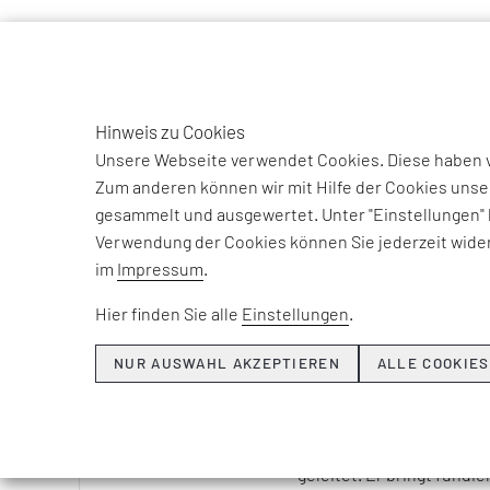
TO
DE
Hinweis zu Cookies
EFESO Management Consultants
Unternehmen
Team
Fer
Unsere Webseite verwendet Cookies. Diese haben ve
Zum anderen können wir mit Hilfe der Cookies unse
FERNANDO
gesammelt und ausgewertet. Unter "Einstellungen" 
Verwendung der Cookies können Sie jederzeit wider
im
Impressum
.
Fernando Cruzado ist seit
EFESO Consulting GmbH u
Hier finden Sie alle
Einstellungen
.
Industrieteam.
NUR AUSWAHL AKZEPTIEREN
ALLE COOKIES
Während seiner mehr als 
eine Reihe von Transfor
wie der Chemie, Life Sci
geleitet. Er bringt fundi