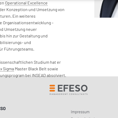
len
Operational Excellence
 der Konzeption und Umsetzung von
turen. Ein weiteres
e Organisationsentwicklung –
und Umsetzung neuer
bis hin zur Gestaltung und
bilisierungs- und
 für Führungsteams.
ssenschaftlichen Studium hat er
ix Sigma
Master Black Belt sowie
ungsprogram bei INSEAD absolviert.
ESO
Impressum