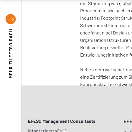
der Steuerung von globa
Programmen wie auch in
Industrial
Footprint
Struk
Schwerpunktthema ist di
EFESO DACH
angefangen bei Design 
Organisationsstrukturen 
Realisierung gezielter Mo
Entwicklungsinitiativen
MEHR ZU
Neben dem wirtschaftswi
eine Zertifizierung zum
S
Führungskräfte-Entwickl
EFESO Management Consultants
EF
Infanteriestraße 11