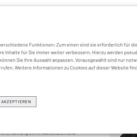
P THEMEN
UNTERNEHMEN
KOMPETENZEN
BRANCHEN
I
nando Cruzado
rschiedene Funktionen: Zum einen sind sie erforderlich für di
re Inhalte für Sie immer weiter verbessern. Hierzu werden ps
 CRUZADO
können Sie Ihre Auswahl anpassen. Vorausgewählt sind nur notwe
rufen. Weitere Informationen zu Cookies auf dieser Website fin
 2016 als Vice President bei der
nd leitet dort global das Chemie-
 AKZEPTIEREN
20 Jahren in der Beratung hat er
mationsprogrammen in Industrien
ence und diskreten Fertigung
erte Erfahrung ein im Aufsetzten und