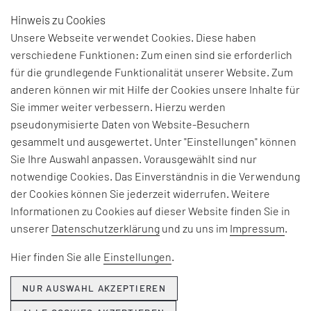
Hinweis zu Cookies
DE
Unsere Webseite verwendet Cookies. Diese haben
verschiedene Funktionen: Zum einen sind sie erforderlich
für die grundlegende Funktionalität unserer Website. Zum
anderen können wir mit Hilfe der Cookies unsere Inhalte für
THEMEN & NEWS
Sie immer weiter verbessern. Hierzu werden
Beiträge und Interviews zu aktuellen Fach-, Technologie- und
pseudonymisierte Daten von Website-Besuchern
Branchenherausforderungen, Informationen zu unseren
gesammelt und ausgewertet. Unter "Einstellungen" können
Beratungsangeboten, Seminaren und Events sowie
Sie Ihre Auswahl anpassen. Vorausgewählt sind nur
Unternehmensthemen:
notwendige Cookies. Das Einverständnis in die Verwendung
der Cookies können Sie jederzeit widerrufen. Weitere
Hier erfahren Sie, was EFESO bewegt.
Informationen zu Cookies auf dieser Website finden Sie in
unserer
Datenschutzerklärung
und zu uns im
Impressum
.
Hier finden Sie alle
Einstellungen
.
NUR AUSWAHL AKZEPTIEREN
NEWSLETTER ABONNIEREN ›