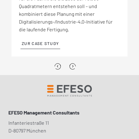
Quadratmetern entstehen soll – und
Smart Factory
Konzept für eine schnelle
kombiniert diese Planung mit einer
Skalierbarkeit
der Fertigungskapazitäten.
Digitalisierungs-/Industrie-4.0-Initiative für
die laufende Fertigung.
ZUR CASE STUDY
ZUR CASE STUDY
‹
›
EFESO Management Consultants
Infanteriestraße 11
D-80797 München