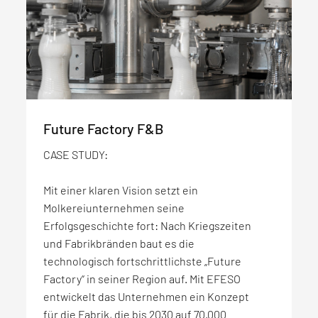
Future Factory F&B
Von null auf Massenfertigung
CASE STUDY:
CASE STUDY:
Mit einer klaren Vision setzt ein
Ein Start-up im Bereich Klimatech will sich
Molkereiunternehmen seine
innerhalb von nur vier Jahren als einer der
Erfolgsgeschichte fort: Nach Kriegszeiten
volumenstärksten europäischen
und Fabrikbränden baut es die
Wärmepumpenhersteller positionieren. Um
technologisch fortschrittlichste „Future
dieses ambitionierte Ziel zu erreichen,
Factory“ in seiner Region auf. Mit EFESO
entwickelt EFESO ein Produktions- und
entwickelt das Unternehmen ein Konzept
Materialflussplanung für den Aufbau der
für die Fabrik, die bis 2030 auf 70.000
geplanten Gigafactory und sorgt durch ein