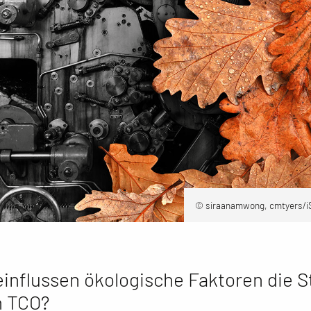
© siraanamwong, cmtyers/i
influssen ökologische Faktoren die 
n TCO?