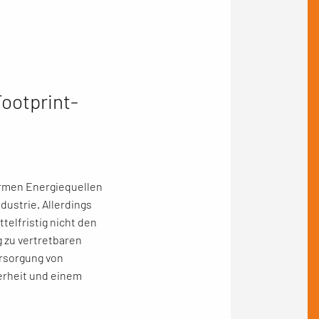
ootprint-
armen Energiequellen
ustrie. Allerdings
elfristig nicht den
 zu vertretbaren
ersorgung von
erheit und einem