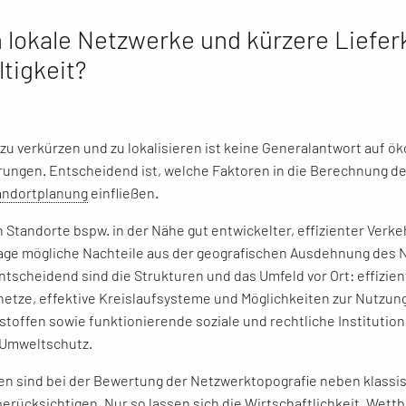
 lokale Netzwerke und kürzere Liefer
tigkeit?
zu verkürzen und zu lokalisieren ist keine Generalantwort auf ök
ungen. Entscheidend ist, welche Faktoren in die Berechnung de
andortplanung
einfließen.
 Standorte bspw. in der Nähe gut entwickelter, effizienter Verke
age mögliche Nachteile aus der geografischen Ausdehnung des 
tscheidend sind die Strukturen und das Umfeld vor Ort: effizien
etze, effektive Kreislaufsysteme und Möglichkeiten zur Nutzun
toffen sowie funktionierende soziale und rechtliche Institution
 Umweltschutz.
en sind bei der Bewertung der Netzwerktopografie neben klassis
berücksichtigen. Nur so lassen sich die Wirtschaftlichkeit, Wett