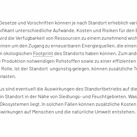
Gesetze und Vorschriften können je nach Standort erheblich var
gnifikant unterschiedliche Aufwände, Kosten und Risiken für den 
 wird die Verfügbarkeit von Ressourcen zu einem zunehmend wich
einen um den Zugang zu erneuerbaren Energiequellen, die einen 
n ökologischen
Footprint
des Standorts haben können. Zum ande
ie Produktion notwendigen Rohstoffen sowie zu einer effizienten
 Rolle. Ist der Standort ungünstig gelegen, können zusätzliche 
elasten.
us sind eventuell die Auswirkungen des Standortbetriebs auf di
in Standort in der Nähe von Siedlungs- und Feuchtgebieten, Wa
Ökosystemen liegt. In solchen Fällen können zusätzliche Kosten
swirkungen auf Menschen und die natürliche Umwelt entstehen.