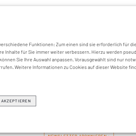
P THEMEN
UNTERNEHMEN
KOMPETENZEN
BRANCHEN
I
rschiedene Funktionen: Zum einen sind sie erforderlich für di
THEMEN & NEWS
re Inhalte für Sie immer weiter verbessern. Hierzu werden ps
können Sie Ihre Auswahl anpassen. Vorausgewählt sind nur notwe
rufen. Weitere Informationen zu Cookies auf dieser Website fin
erviews zu aktuellen Fach-, Technologie- und Branchenherausfo
ren Beratungsangeboten, Seminaren und Events sowie Unter
Hier erfahren Sie, was EFESO bewegt.
 AKZEPTIEREN