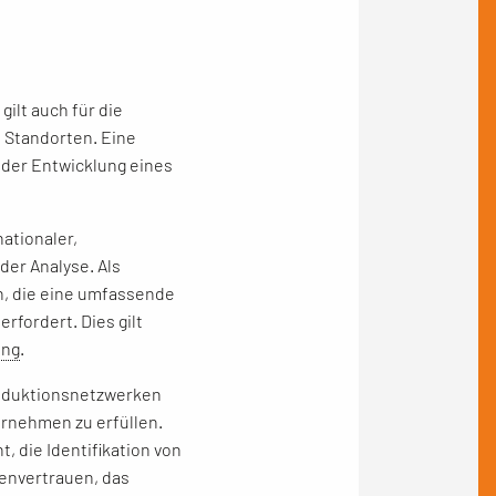
ilt auch für die
n Standorten. Eine
n der Entwicklung eines
ationaler,
der Analyse. Als
n, die eine umfassende
erfordert. Dies gilt
ung
.
roduktionsnetzwerken
ernehmen zu erfüllen.
, die Identifikation von
envertrauen, das