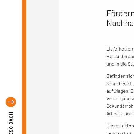
Fördern
Nachhal
Lieferketten 
Herausforder
und in die
St
Befinden sich
kann diese L
aufwiegen. En
Versorgungsn
Sekundärrohs
Arbeits- und
EFESO DACH
Diese Faktor
verstärkt zu 