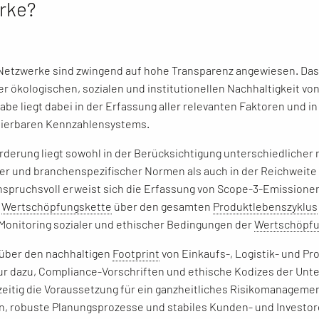
rke?
Netzwerke sind zwingend auf hohe Transparenz angewiesen. Das g
r ökologischen, sozialen und institutionellen Nachhaltigkeit vo
abe liegt dabei in der Erfassung aller relevanten Faktoren und i
sierbaren Kennzahlensystems.
rderung liegt sowohl in der Berücksichtigung unterschiedlicher n
ler und branchenspezifischer Normen als auch in der Reichweite 
spruchsvoll erweist sich die Erfassung von Scope-3-Emissione
r
Wertschöpfungskette
über den gesamten
Produktlebenszyklus
 Monitoring sozialer und ethischer Bedingungen der
Wertschöpf
über den nachhaltigen
Footprint
von Einkaufs-, Logistik- und P
nur dazu, Compliance-Vorschriften und ethische Kodizes der Unt
hzeitig die Voraussetzung für ein ganzheitliches Risikomanagement
, robuste Planungsprozesse und stabiles Kunden- und Investor