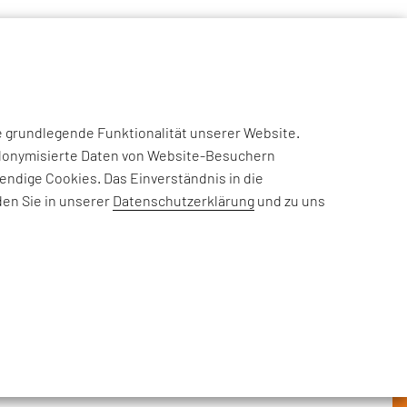
NSIGHTS
CASE STUDIES
EFESO ACADEMY
JOIN US
e grundlegende Funktionalität unserer Website.
eudonymisierte Daten von Website-Besuchern
ndige Cookies. Das Einverständnis in die
den Sie in unserer
Datenschutzerklärung
und zu uns
rderungen, Informationen zu
nehmensthemen: