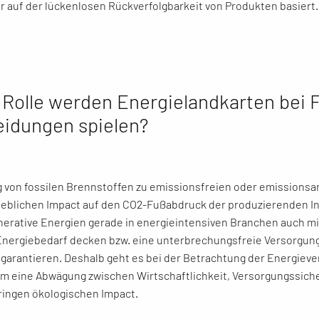
r auf der lückenlosen Rückverfolgbarkeit von Produkten basiert.
Rolle werden Energielandkarten bei F
eidungen spielen?
 von fossilen Brennstoffen zu emissionsfreien oder emissions
heblichen Impact auf den CO
2
-Fußabdruck der produzierenden Ind
erative Energien gerade in energieintensiven Branchen auch mitt
nergiebedarf decken bzw. eine unterbrechungsfreie Versorgung
 garantieren. Deshalb geht es bei der Betrachtung der Energiev
m eine Abwägung zwischen Wirtschaftlichkeit, Versorgungssich
ringen ökologischen Impact.