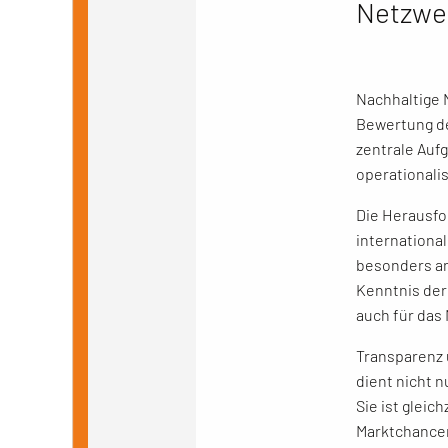
Netzwe
Nachhaltige 
Bewertung de
zentrale Aufg
operationali
Die Herausfo
internationa
besonders an
Kenntnis de
auch für das
Transparenz 
dient nicht 
Sie ist gleic
Marktchancen