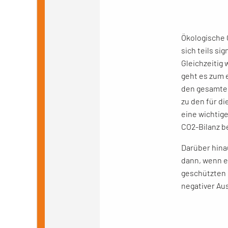
Ökologische 
sich teils si
Gleichzeitig
geht es zum 
den gesamte
zu den für d
eine wichtige
CO
2
-Bilanz b
Darüber hina
dann, wenn e
geschützten 
negativer Au